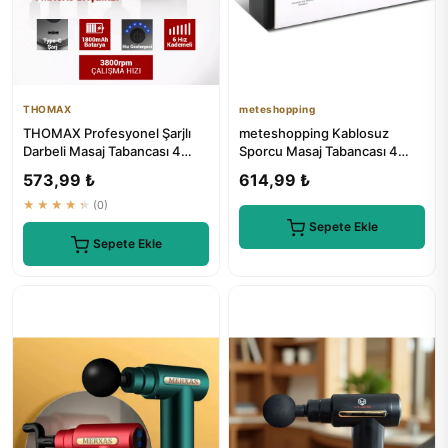
THOMAX
meteshopping
THOMAX Profesyonel Şarjlı
meteshopping Kablosuz
Darbeli Masaj Tabancası 4
Sporcu Masaj Tabancası 4
Başlıklı 6 Kademe
Başlıklı Profesyonel Masaj
573,99 ₺
614,99 ₺
Aleti
★★★★★
(0)
Sepete Ekle
Sepete Ekle