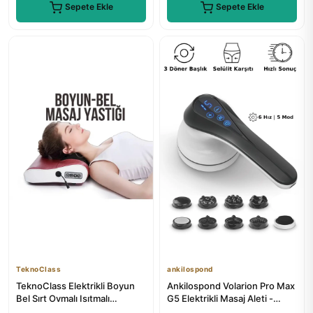
Sepete Ekle
Sepete Ekle
TeknoClass
ankilospond
TeknoClass Elektrikli Boyun
Ankilospond Volarion Pro Max
Bel Sırt Ovmalı Isıtmalı
G5 Elektrikli Masaj Aleti -
Yoğurmalı Masaj Yastığı
Boyun Bel Sırt Bacak...