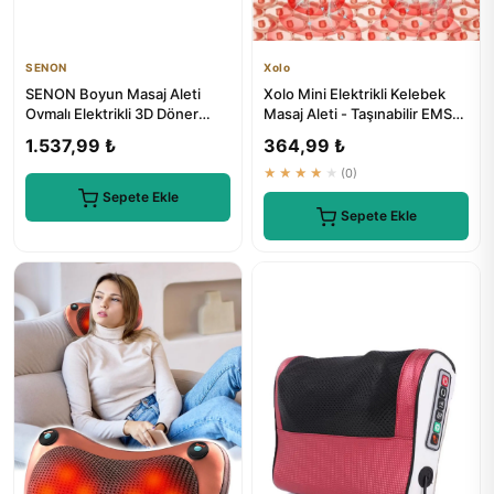
SENON
Xolo
SENON Boyun Masaj Aleti
Xolo Mini Elektrikli Kelebek
Ovmalı Elektrikli 3D Döner
Masaj Aleti - Taşınabilir EMS
Masaj Yastığı 8 Toplu
Masaj Cihazı
1.537,99 ₺
364,99 ₺
★★★★★
(0)
Sepete Ekle
Sepete Ekle