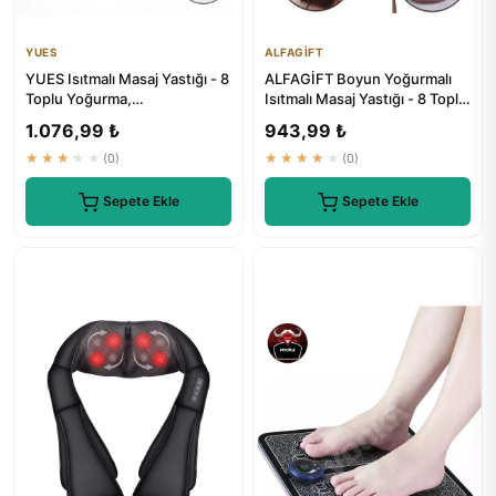
YUES
ALFAGİFT
YUES Isıtmalı Masaj Yastığı - 8
ALFAGİFT Boyun Yoğurmalı
Toplu Yoğurma,
Isıtmalı Masaj Yastığı - 8 Toplu
Boyun/Bel/Sırt Uyumlu
Sırt, Bel, Bacak Ma...
1.076,99 ₺
943,99 ₺
★★★★★
(0)
★★★★★
(0)
Sepete Ekle
Sepete Ekle