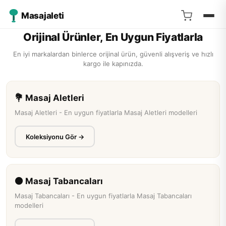
Masajaleti
❮
❯
Orijinal Ürünler, En Uygun Fiyatlarla
En iyi markalardan binlerce orijinal ürün, güvenli alışveriş ve hızlı
kargo ile kapınızda.
💐 Masaj Aletleri
Masaj Aletleri - En uygun fiyatlarla Masaj Aletleri modelleri
Koleksiyonu Gör →
VALKYRIE
Valkyrie Elektrikli Masaj Yastığı: Isıtmalı
Yoğurmalı Kad...
Valkyrie Elektrikli Masaj Yastığı ile boyun, bel, sırt ve bacaklarınızı
⚫ Masaj Tabancaları
profesyonel masajlarla ra...
Masaj Tabancaları - En uygun fiyatlarla Masaj Tabancaları
2.004,99 ₺
modelleri
★★★★★
0 değerlendirme