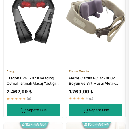
Eragon
Pierre Cardin
Eragon ERG-707 Kneading
Pierre Cardin PC-M20002
Ovmalı Isıtmalı Masaj Yastığı -
Boyun ve Sırt Masaj Aleti -
Boyun, Omuz, Sırt Mas...
Profesyonel Rahatlatma
2.462,99 ₺
1.769,99 ₺
★★★★★
(0)
★★★★★
(0)
Sepete Ekle
Sepete Ekle