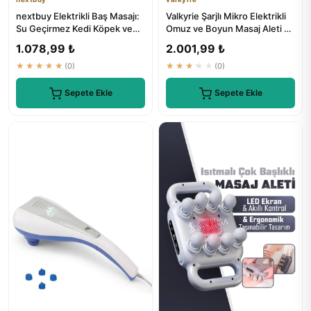
nextbuy Elektrikli Baş Masajı:
Valkyrie Şarjlı Mikro Elektrikli
Su Geçirmez Kedi Köpek ve
Omuz ve Boyun Masaj Aleti 4
İnsanlar İçin Omuz B...
Modlu 16 Kademe
1.078,99 ₺
2.001,99 ₺
★★★★★
(0)
★★★★★
(0)
Sepete Ekle
Sepete Ekle