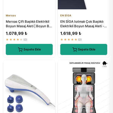
Merxas
EN SİGA
Merxas Çift Başlıklı Elektrikli
EN SİGA Isıtmalı Çok Başlıklı
Boyun Masaj Aleti | Boyun Bel
Elektrikli Boyun Masaj Aleti -
Sırt Bacak Masa...
₺1199
1.078,99 ₺
1.618,99 ₺
★★★★★
(0)
★★★★★
(0)
Sepete Ekle
Sepete Ekle