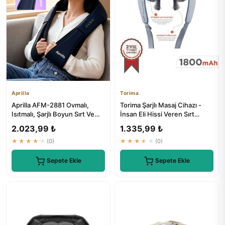
Aprilla
Torima
Aprilla AFM-2881 Ovmalı,
Torima Şarjlı Masaj Cihazı -
Isıtmalı, Şarjlı Boyun Sırt Ve
İnsan Eli Hissi Veren Sırt
Bacak Masaj Aleti
Masaj Aleti VNB01
2.023,99 ₺
1.335,99 ₺
★★★★★
(0)
★★★★★
(0)
Sepete Ekle
Sepete Ekle