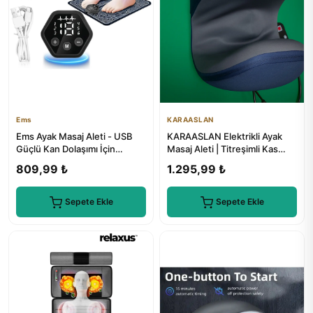
Ems
KARAASLAN
Ems Ayak Masaj Aleti - USB
KARAASLAN Elektrikli Ayak
Güçlü Kan Dolaşımı İçin
Masaj Aleti | Titreşimli Kas
Profesyonel Ayak Masaj
Gevşetici | Ağrı Giderici
809,99 ₺
1.295,99 ₺
Cihazı
Sepete Ekle
Sepete Ekle