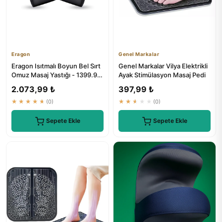
Eragon
Genel Markalar
Eragon Isıtmalı Boyun Bel Sırt
Genel Markalar Vilya Elektrikli
Omuz Masaj Yastığı - 1399.9
Ayak Stimülasyon Masaj Pedi
TL
2.073,99 ₺
397,99 ₺
★★★★★
(0)
★★★★★
(0)
Sepete Ekle
Sepete Ekle