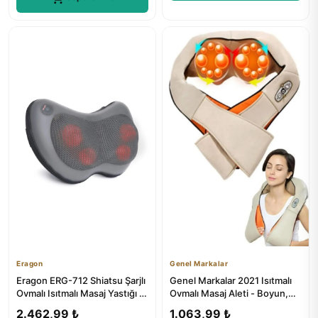
Eragon
Genel Markalar
Eragon ERG-712 Shiatsu Şarjlı
Genel Markalar 2021 Isıtmalı
Ovmalı Isıtmalı Masaj Yastığı -
Ovmalı Masaj Aleti - Boyun,
Boyun, Omuz, Sı...
Sırt, Bel, Omuz ve T...
2.462,99 ₺
1.063,99 ₺