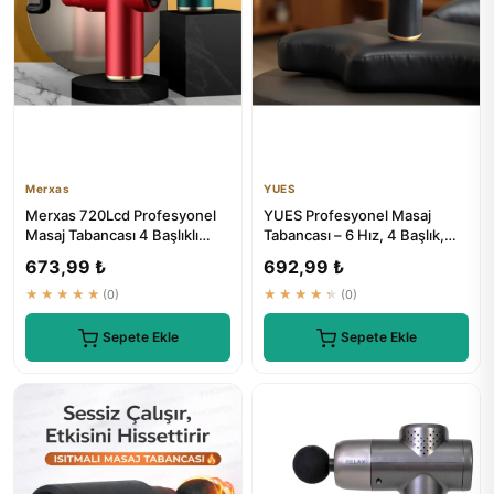
Merxas
YUES
Merxas 720Lcd Profesyonel
YUES Profesyonel Masaj
Masaj Tabancası 4 Başlıklı
Tabancası – 6 Hız, 4 Başlık,
Kablosuz Ekranlı Masaj A...
Derin Doku Masaj
673,99 ₺
692,99 ₺
★★★★★
(0)
★★★★★
(0)
Sepete Ekle
Sepete Ekle