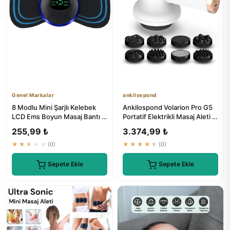
Genel Markalar
ankilospond
8 Modlu Mini Şarjlı Kelebek
Ankilospond Volarion Pro G5
LCD Ems Boyun Masaj Bantı -
Portatif Elektrikli Masaj Aleti -
Genel Markalar
Boyun, Bel, Sır...
255,99 ₺
3.374,99 ₺
★★★★★
(0)
★★★★★
(0)
Sepete Ekle
Sepete Ekle