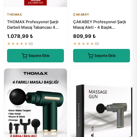
THOMAX
ÇAKABEY
THOMAX Profesyonel Şarjlı
ÇAKABEY Profesyonel Şarjlı
Darbeli Masaj Tabancası 4
Masaj Aleti - 4 Başlık
Başlıklı 6 Kademe Tüm Vücut
Ergonomik Tasarım
1.078,99 ₺
809,99 ₺
★★★★★
(0)
★★★★★
(0)
Sepete Ekle
Sepete Ekle