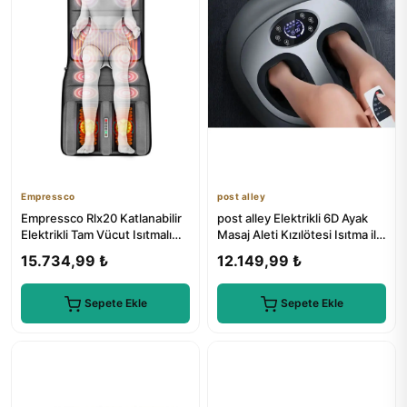
Empressco
post alley
Empressco Rlx20 Katlanabilir
post alley Elektrikli 6D Ayak
Elektrikli Tam Vücut Isıtmalı
Masaj Aleti Kızılötesi Isıtma ile
Masaj Yatağı
Fiziksel Terapi
15.734,99 ₺
12.149,99 ₺
Sepete Ekle
Sepete Ekle