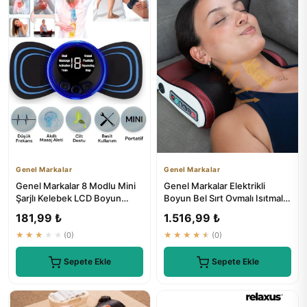
Genel Markalar
Genel Markalar
Genel Markalar 8 Modlu Mini
Genel Markalar Elektrikli
Şarjlı Kelebek LCD Boyun
Boyun Bel Sırt Ovmalı Isıtmalı
Masaj Bantı
Yoğurmalı Masaj Yastığı
181,99 ₺
1.516,99 ₺
★★★★★
(0)
★★★★★
(0)
Sepete Ekle
Sepete Ekle