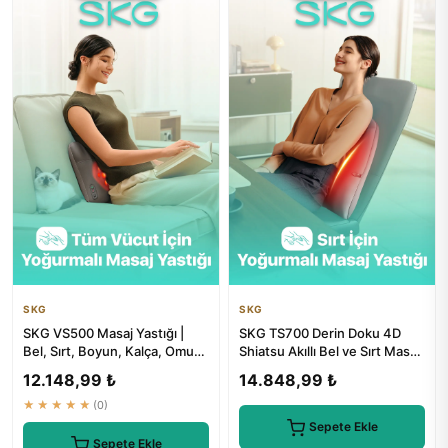
SKG
SKG
SKG VS500 Masaj Yastığı |
SKG TS700 Derin Doku 4D
Bel, Sırt, Boyun, Kalça, Omuz
Shiatsu Akıllı Bel ve Sırt Masaj
için Isı Destekli Kab...
Yastığı | Isı Terapi...
12.148,99 ₺
14.848,99 ₺
★★★★★
(0)
Sepete Ekle
Sepete Ekle