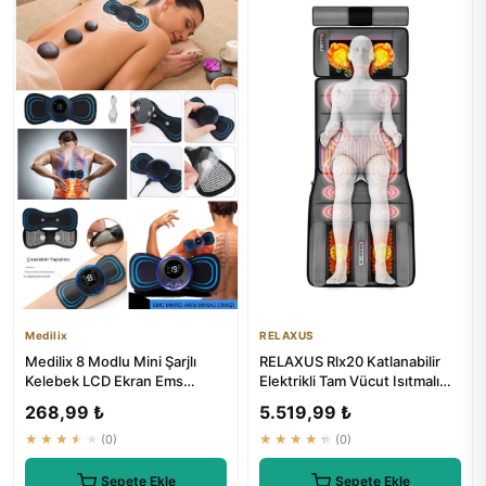
Medilix
RELAXUS
Medilix 8 Modlu Mini Şarjlı
RELAXUS Rlx20 Katlanabilir
Kelebek LCD Ekran Ems
Elektrikli Tam Vücut Isıtmalı
Boyun Omuz Kol Sırt Elektri...
Masaj Yatağı
268,99 ₺
5.519,99 ₺
★★★★★
(0)
★★★★★
(0)
Sepete Ekle
Sepete Ekle