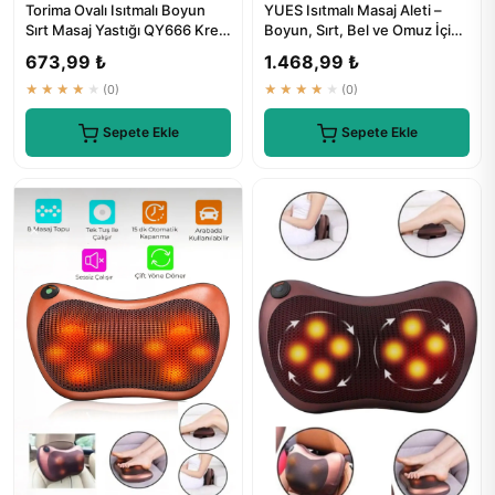
Torima Ovalı Isıtmalı Boyun
YUES Isıtmalı Masaj Aleti –
Sırt Masaj Yastığı QY666 Krem
Boyun, Sırt, Bel ve Omuz İçin
- ₺894.62
Profesyonel Masaj
673,99 ₺
1.468,99 ₺
★★★★★
(0)
★★★★★
(0)
Sepete Ekle
Sepete Ekle