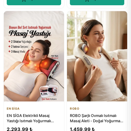
EN SİGA
ROBO
EN SİGA Elektrikli Masaj
ROBO Şarjlı Ovmalı Isıtmalı
Yastığı Isıtmalı Yoğurmalı
Masaj Aleti - Doğal Yoğurma
Boyun Bel Sırt Araç Çakma...
Hissi
2.293,99 ₺
1.459,99 ₺