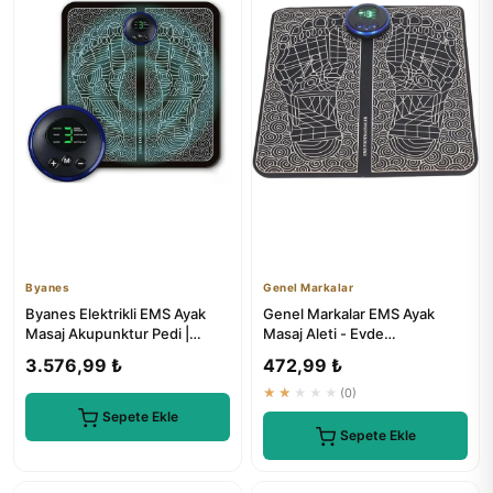
Byanes
Genel Markalar
Byanes Elektrikli EMS Ayak
Genel Markalar EMS Ayak
Masaj Akupunktur Pedi |
Masaj Aleti - Evde
Profesyonel Ayak Bakımı
Profesyonel Masaj keyfi
3.576,99 ₺
472,99 ₺
★★★★★
(0)
Sepete Ekle
Sepete Ekle