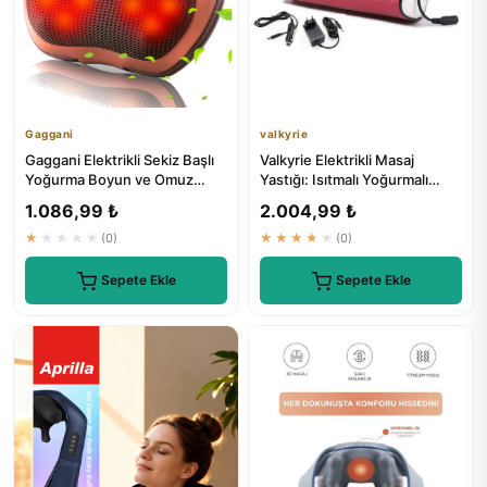
Gaggani
valkyrie
Gaggani Elektrikli Sekiz Başlı
Valkyrie Elektrikli Masaj
Yoğurma Boyun ve Omuz
Yastığı: Isıtmalı Yoğurmalı
Masaj Yastığı
Kademeli Masaj
1.086,99 ₺
2.004,99 ₺
★★★★★
(0)
★★★★★
(0)
Sepete Ekle
Sepete Ekle