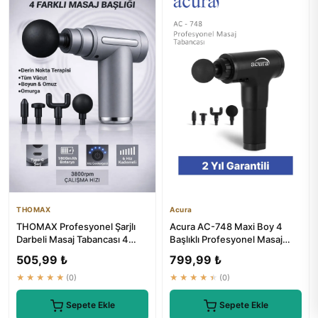
THOMAX
Acura
THOMAX Profesyonel Şarjlı
Acura AC-748 Maxi Boy 4
Darbeli Masaj Tabancası 4
Başlıklı Profesyonel Masaj
Başlıklı 6 Kademe Tüm Vücut
Tabancası | En İyi Masaj D...
505,99 ₺
799,99 ₺
★★★★★
(0)
★★★★★
(0)
Sepete Ekle
Sepete Ekle