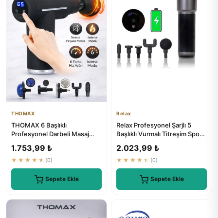
THOMAX
Relax
THOMAX 6 Başlıklı
Relax Profesyonel Şarjlı 5
Profesyonel Darbeli Masaj
Başlıklı Vurmalı Titreşim Spor
Tabancası & Titreşimli Masaj
Aleti Masaj Tabancası
1.753,99 ₺
2.023,99 ₺
Aleti
★★★★★
(0)
★★★★★
(0)
Sepete Ekle
Sepete Ekle