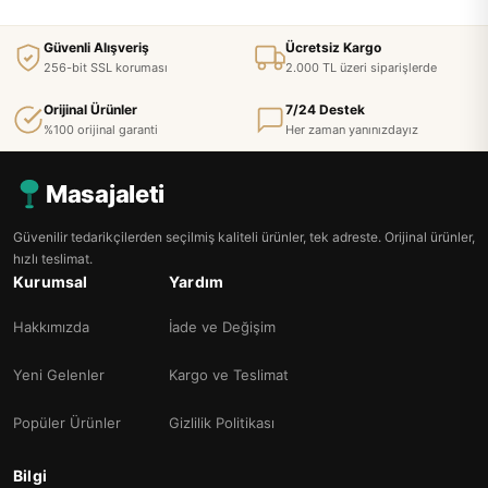
Güvenli Alışveriş
Ücretsiz Kargo
256-bit SSL koruması
2.000 TL üzeri siparişlerde
Orijinal Ürünler
7/24 Destek
%100 orijinal garanti
Her zaman yanınızdayız
Masajaleti
Güvenilir tedarikçilerden seçilmiş kaliteli ürünler, tek adreste. Orijinal ürünler,
hızlı teslimat.
Kurumsal
Yardım
Hakkımızda
İade ve Değişim
Yeni Gelenler
Kargo ve Teslimat
Popüler Ürünler
Gizlilik Politikası
Bilgi