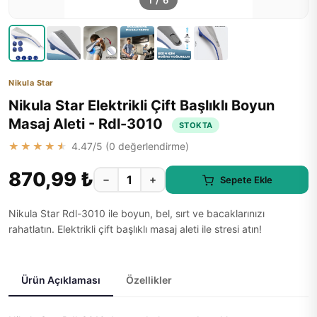
1
/
6
Nikula Star
Nikula Star Elektrikli Çift Başlıklı Boyun
Masaj Aleti - Rdl-3010
STOKTA
★★★★★
4.47
/5 (
0
değerlendirme)
870,99 ₺
−
+
Sepete Ekle
Nikula Star Rdl-3010 ile boyun, bel, sırt ve bacaklarınızı
rahatlatın. Elektrikli çift başlıklı masaj aleti ile stresi atın!
Ürün Açıklaması
Özellikler