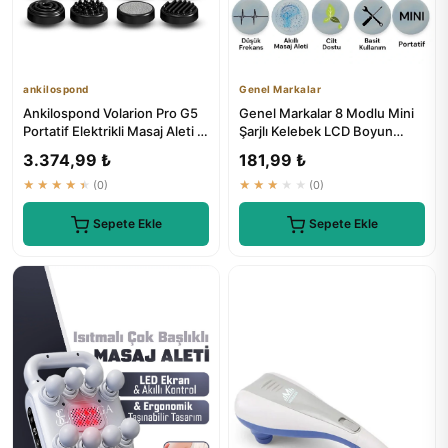
ankilospond
Genel Markalar
Ankilospond Volarion Pro G5
Genel Markalar 8 Modlu Mini
Portatif Elektrikli Masaj Aleti -
Şarjlı Kelebek LCD Boyun
Boyun, Bel, Sır...
Masaj Bantı
3.374,99 ₺
181,99 ₺
★★★★★
(0)
★★★★★
(0)
Sepete Ekle
Sepete Ekle