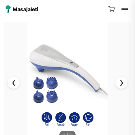
Masajaleti
❮
❯