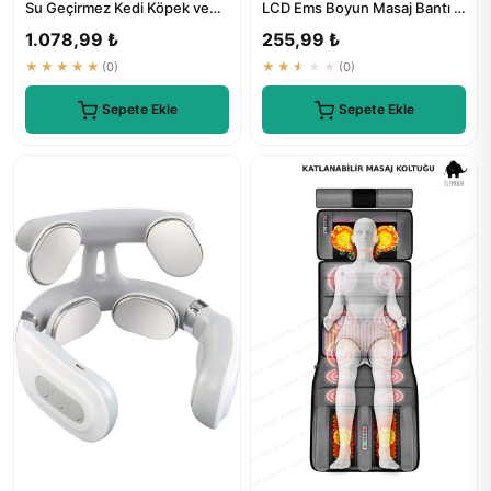
Su Geçirmez Kedi Köpek ve
LCD Ems Boyun Masaj Bantı -
İnsanlar İçin Omuz B...
Genel Markalar
1.078,99 ₺
255,99 ₺
★★★★★
(0)
★★★★★
(0)
Sepete Ekle
Sepete Ekle