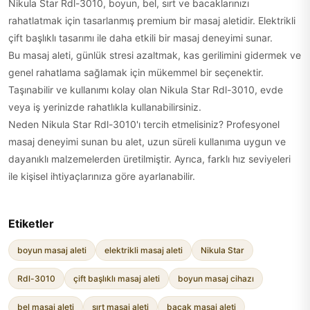
Nikula Star Rdl-3010, boyun, bel, sırt ve bacaklarınızı
rahatlatmak için tasarlanmış premium bir masaj aletidir. Elektrikli
çift başlıklı tasarımı ile daha etkili bir masaj deneyimi sunar.
Bu masaj aleti, günlük stresi azaltmak, kas gerilimini gidermek ve
genel rahatlama sağlamak için mükemmel bir seçenektir.
Taşınabilir ve kullanımı kolay olan Nikula Star Rdl-3010, evde
veya iş yerinizde rahatlıkla kullanabilirsiniz.
Neden Nikula Star Rdl-3010'ı tercih etmelisiniz? Profesyonel
masaj deneyimi sunan bu alet, uzun süreli kullanıma uygun ve
dayanıklı malzemelerden üretilmiştir. Ayrıca, farklı hız seviyeleri
ile kişisel ihtiyaçlarınıza göre ayarlanabilir.
Etiketler
boyun masaj aleti
elektrikli masaj aleti
Nikula Star
Rdl-3010
çift başlıklı masaj aleti
boyun masaj cihazı
bel masaj aleti
sırt masaj aleti
bacak masaj aleti