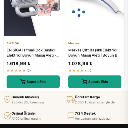
EN SİGA
Merxas
EN SİGA Isıtmalı Çok Başlıklı
Merxas Çift Başlıklı Elektrikli
Elektrikli Boyun Masaj Aleti -
Boyun Masaj Aleti | Boyun Bel
₺1199
Sırt Bacak Masa...
1.618,99 ₺
1.078,99 ₺
★★★★★
(0)
★★★★★
(0)
Sepete Ekle
Sepete Ekle
Güvenli Alışveriş
Ücretsiz Kargo
256-bit SSL koruması
2.000 TL üzeri siparişlerde
Orijinal Ürünler
7/24 Destek
%100 orijinal garanti
Her zaman yanınızdayız