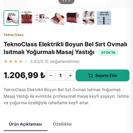
1
/
7
TeknoClass
TeknoClass Elektrikli Boyun Bel Sırt Ovmalı
Isıtmalı Yoğurmalı Masaj Yastığı
STOKTA
★★★★★
3.93
/5 (
0
değerlendirme)
1.206,99 ₺
−
+
Sepete Ekle
TeknoClass Elektrikli Boyun Bel Sırt Ovmalı Isıtmalı Yoğurmalı
Masaj Yastığı ile evinizde profesyonel masaj keyfi yaşayın. Isıtma
ve yoğurma özelliğiyle rahatlama keyfi artar.
Ürün Açıklaması
Özellikler