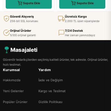
Sepete Ekle
Sepete Ekle
Güvenli Alışveriş
Ücretsiz Kargo
256-bit SSL koruması
2.000 TL üzeri siparişlerde
Orijinal Ürünler
7/24 Destek
%100 orijinal garanti
Her zaman yanınızdayız
Masajaleti
Güvenilir tedarikçilerden seçilmiş kaliteli ürünler, tek adreste. Orijinal ürünler,
hızlı teslimat.
Kurumsal
Yardım
Hakkımızda
İade ve Değişim
Yeni Gelenler
Kargo ve Teslimat
Popüler Ürünler
Gizlilik Politikası