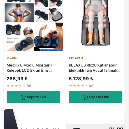
Medilix
RELAXUS
Medilix 8 Modlu Mini Şarjlı
RELAXUS Rlx20 Katlanabilir
Kelebek LCD Ekran Ems
Elektrikli Tam Vücut Isıtmalı
Boyun Omuz Kol Sırt Elektri...
Masaj Yatağı
268,99 ₺
5.128,99 ₺
★★★★★
(0)
★★★★★
(0)
Sepete Ekle
Sepete Ekle