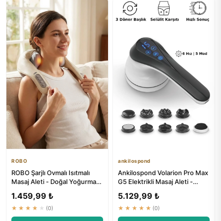
ROBO
ankilospond
ROBO Şarjlı Ovmalı Isıtmalı
Ankilospond Volarion Pro Max
Masaj Aleti - Doğal Yoğurma
G5 Elektrikli Masaj Aleti -
Hissi
Boyun Bel Sırt Bacak...
1.459,99 ₺
5.129,99 ₺
★★★★★
(0)
★★★★★
(0)