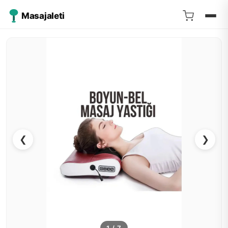
Masajaleti
❮
❯