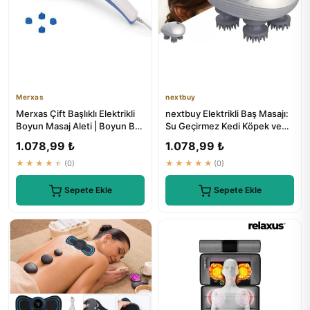
Merxas
nextbuy
Merxas Çift Başlıklı Elektrikli
nextbuy Elektrikli Baş Masajı:
Boyun Masaj Aleti | Boyun Bel
Su Geçirmez Kedi Köpek ve
Sırt Bacak Masa...
İnsanlar İçin Omuz B...
1.078,99 ₺
1.078,99 ₺
★★★★★
(0)
★★★★★
(0)
Sepete Ekle
Sepete Ekle