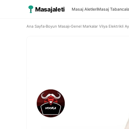
Masajaleti
Masaj Aletleri
Masaj Tabancala
Ana Sayfa
›
Boyun Masajı
›
Genel Markalar Vilya Elektrikli A