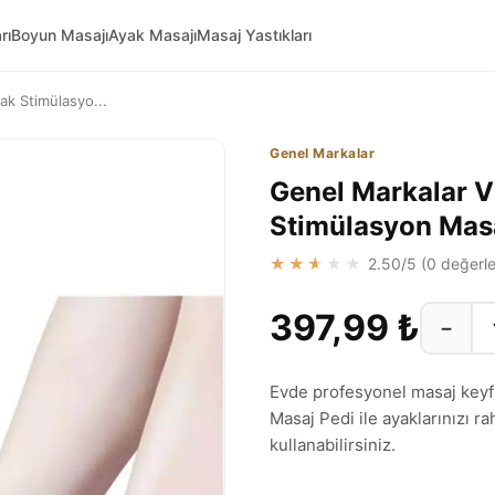
rı
Boyun Masajı
Ayak Masajı
Masaj Yastıkları
yak Stimülasyo...
Genel Markalar
Genel Markalar Vi
Stimülasyon Mas
★★★★★
2.50
/5 (
0
değerle
397,99 ₺
−
Evde profesyonel masaj keyfi
Masaj Pedi ile ayaklarınızı ra
kullanabilirsiniz.