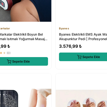
arkalar
Byanes
arkalar Elektrikli Boyun Bel
Byanes Elektrikli EMS Ayak M
malı Isıtmalı Yoğurmalı Masaj
Akupunktur Pedi | Profesyone
Bakımı
,99 ₺
3.576,99 ₺
★★
(0)
Sepete Ekle
Sepete Ekle