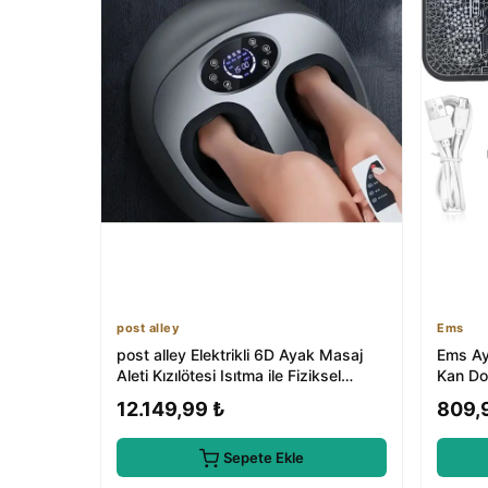
post alley
Ems
post alley Elektrikli 6D Ayak Masaj
Ems Ay
Aleti Kızılötesi Isıtma ile Fiziksel
Kan Do
Terapi
Masaj 
12.149,99 ₺
809,
Sepete Ekle