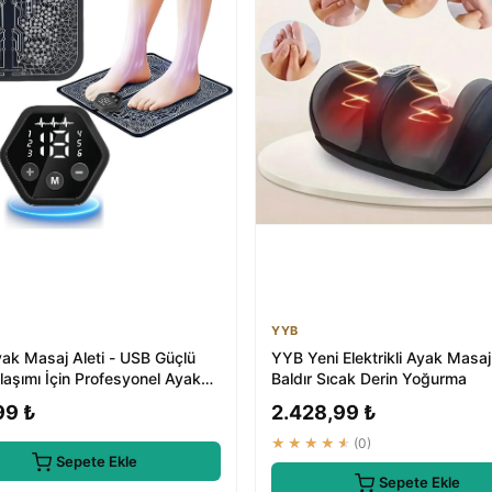
YYB
ak Masaj Aleti - USB Güçlü
YYB Yeni Elektrikli Ayak Masaj 
laşımı İçin Profesyonel Ayak
Baldır Sıcak Derin Yoğurma
Cihazı
99 ₺
2.428,99 ₺
★★★★★
(0)
Sepete Ekle
Sepete Ekle