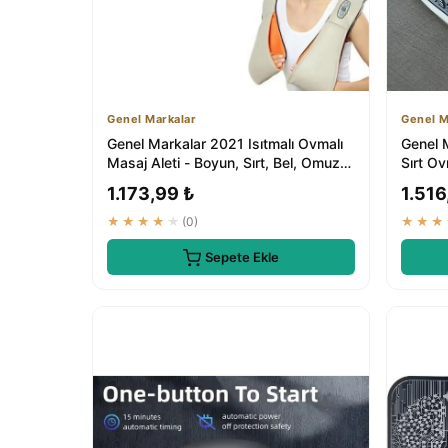
Genel Markalar
Genel M
Genel Markalar 2021 Isıtmalı Ovmalı
Genel M
Masaj Aleti - Boyun, Sırt, Bel, Omuz
Sırt Ov
ve T...
Yastığı
1.173,99 ₺
1.516
★★★★★
(0)
★★★
Sepete Ekle