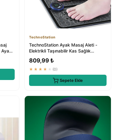
TechnoStation
asaj
TechnoStation Ayak Masaj Aleti -
l Ayak
Elektrikli Taşınabilir Kas Sağlık
Gevşeme Ci...
809,99 ₺
★★★★★
(0)
Sepete Ekle