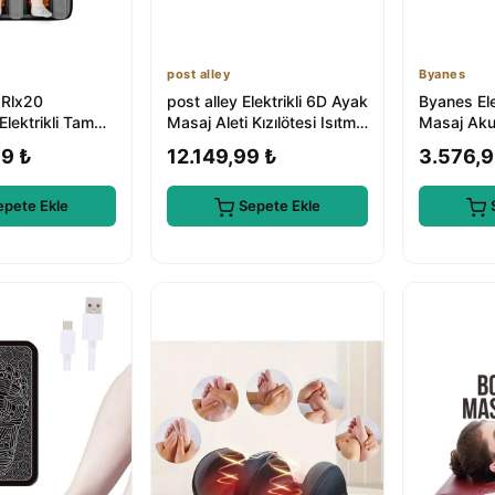
post alley
Byanes
 Rlx20
post alley Elektrikli 6D Ayak
Byanes Ele
 Elektrikli Tam
Masaj Aleti Kızılötesi Isıtma
Masaj Aku
alı Masaj Yatağı
ile Fiziksel Terapi
Profesyon
99 ₺
12.149,99 ₺
3.576,9
epete Ekle
Sepete Ekle