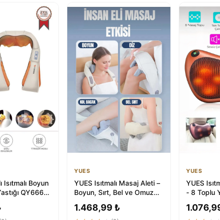
YUES
YUES
ı Isıtmalı Boyun
YUES Isıtmalı Masaj Aleti –
YUES Isıtm
Yastığı QY666
Boyun, Sırt, Bel ve Omuz
- 8 Toplu
4.62
İçin Profesyonel Masaj
Boyun/Bel
₺
1.468,99 ₺
1.076,9