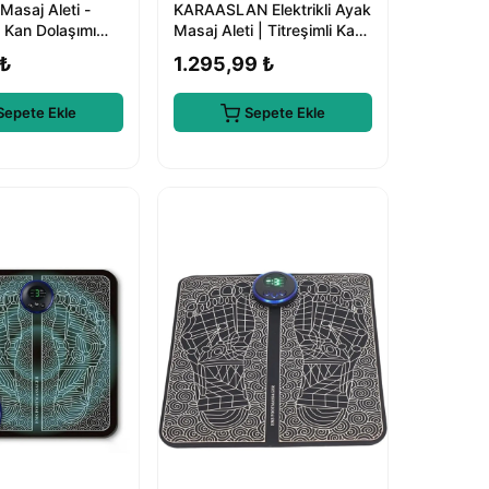
Masaj Aleti -
KARAASLAN Elektrikli Ayak
 Kan Dolaşımı
Masaj Aleti | Titreşimli Kas
syonel Ayak
Gevşetici | Ağrı Giderici
 ₺
1.295,99 ₺
azı
Sepete Ekle
Sepete Ekle