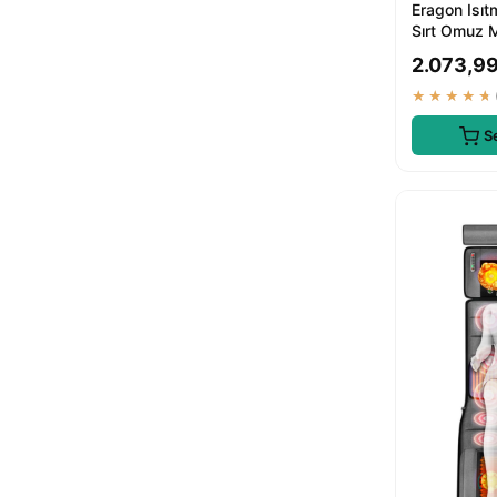
Eragon Isıt
Sırt Omuz M
1399.9 TL
2.073,99
★★★★★
S