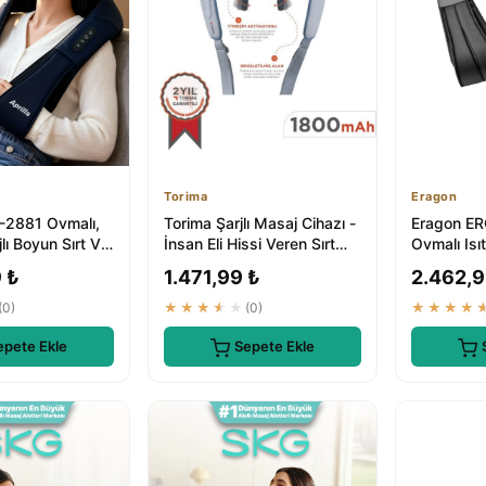
Torima
Eragon
M-2881 Ovmalı,
Torima Şarjlı Masaj Cihazı -
Eragon ER
jlı Boyun Sırt Ve
İnsan Eli Hissi Veren Sırt
Ovmalı Isı
 Aleti
Masaj Aleti VNB01
Yastığı - 
 ₺
1.471,99 ₺
2.462,9
Mas...
(0)
★★★★★
(0)
★★★★
epete Ekle
Sepete Ekle