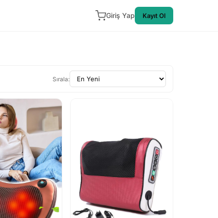
Giriş Yap
Kayıt Ol
Sırala: