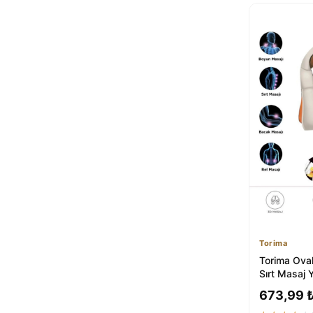
Torima
Torima Oval
Sırt Masaj 
Krem - ₺89
673,99 