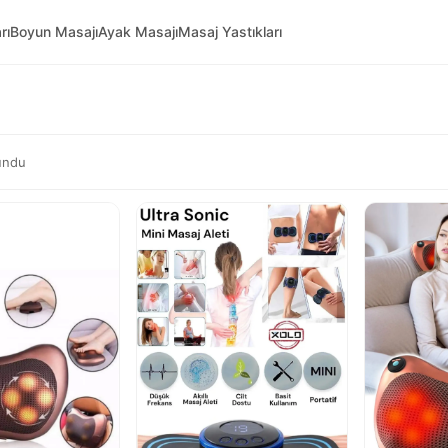
rı
Boyun Masajı
Ayak Masajı
Masaj Yastıkları
undu