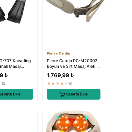
Pierre Cardin
G-707 Kneading
Pierre Cardin PC-M20002
tmalı Masaj
Boyun ve Sırt Masaj Aleti -
Boyun, Omuz, Sırt
Profesyonel Rahatlatma
9 ₺
1.769,99 ₺
★
(0)
★★★★★
(0)
Sepete Ekle
Sepete Ekle