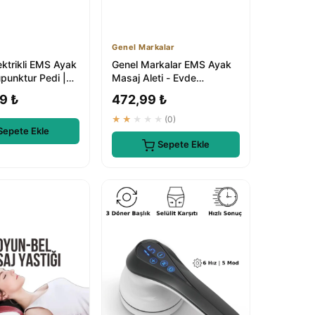
Genel Markalar
ktrikli EMS Ayak
Genel Markalar EMS Ayak
punktur Pedi |
Masaj Aleti - Evde
el Ayak Bakımı
Profesyonel Masaj keyfi
9 ₺
472,99 ₺
★★★★★
(0)
Sepete Ekle
Sepete Ekle