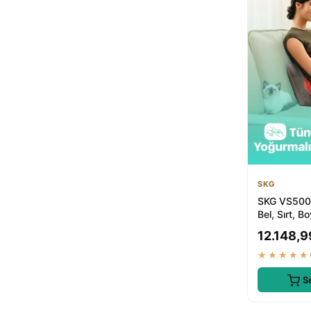
SKG
SKG VS500 
Bel, Sırt, B
Omuz için Is
12.148,9
Kab...
★★★★★
S