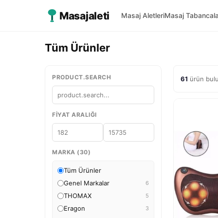
Masajaleti
Masaj Aletleri
Masaj Tabancala
Tüm Ürünler
PRODUCT.SEARCH
61
ürün bul
FIYAT ARALIĞI
MARKA (30)
Tüm Ürünler
Genel Markalar
6
THOMAX
5
Eragon
3