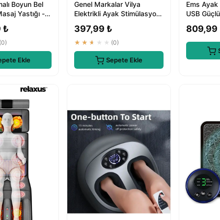
malı Boyun Bel
Genel Markalar Vilya
Ems Ayak 
asaj Yastığı -
Elektrikli Ayak Stimülasyon
USB Güçlü
Masaj Pedi
İçin Profe
 ₺
397,99 ₺
809,99
Masaj Cih
(0)
★★★★★
(0)
epete Ekle
Sepete Ekle