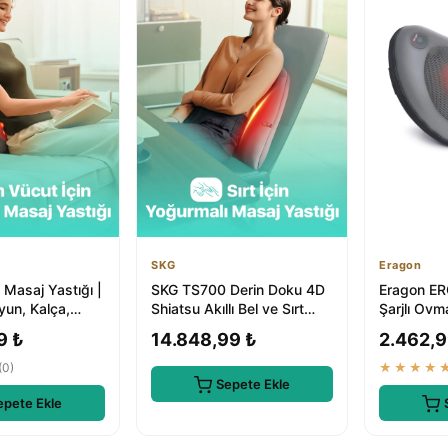
SKG
Eragon
Masaj Yastığı |
SKG TS700 Derin Doku 4D
Eragon ER
oyun, Kalça,
Shiatsu Akıllı Bel ve Sırt
Şarjlı Ovma
ı Destekli
Masaj Yastığı | Isı Terapi...
Yastığı - 
9 ₺
14.848,99 ₺
2.462,9
(0)
★★★★
Sepete Ekle
epete Ekle