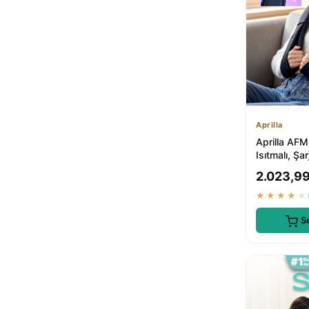
Arfseb
Medilix
1
TechnoStation
1
ROBO
1
nextbuy
1
Ems
1
SENON
1
meteshopping
Aprilla
1
Aprilla AF
post alley
1
Isıtmalı, Şar
Pierre Cardin
1
Bacak Masaj
2.023,99
★★★★★
S