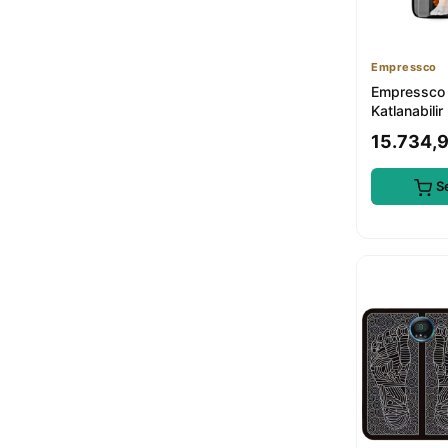
Empressco
Empressco
Katlanabilir
Vücut Isıtm
15.734,
S