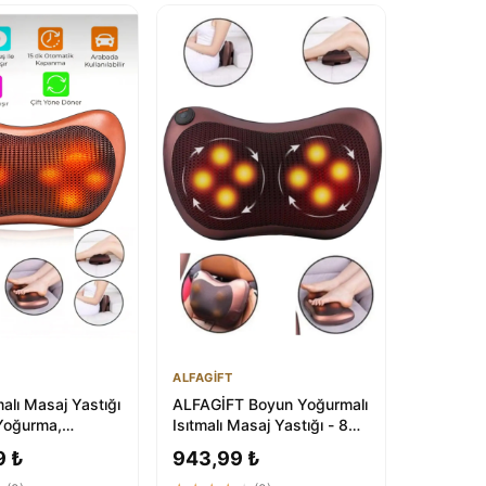
ALFAGİFT
alı Masaj Yastığı
ALFAGİFT Boyun Yoğurmalı
 Yoğurma,
Isıtmalı Masaj Yastığı - 8
/Sırt Uyumlu
Toplu Sırt, Bel, Bacak Ma...
9 ₺
943,99 ₺