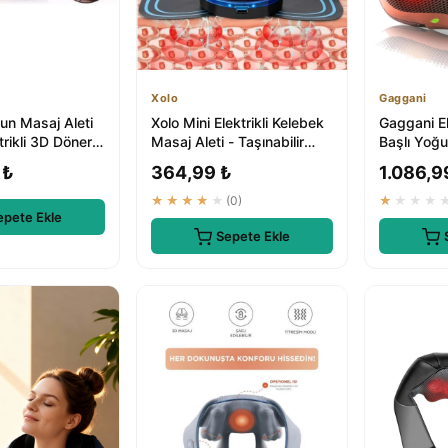
Xolo
Gaggani
n Masaj Aleti
Xolo Mini Elektrikli Kelebek
Gaggani El
trikli 3D Döner
Masaj Aleti - Taşınabilir
Başlı Yoğ
ğı 8 Toplu
EMS Masaj Cihazı
Omuz Masa
 ₺
364,99 ₺
1.086,9
★★★★★
(0)
★★★★
epete Ekle
Sepete Ekle