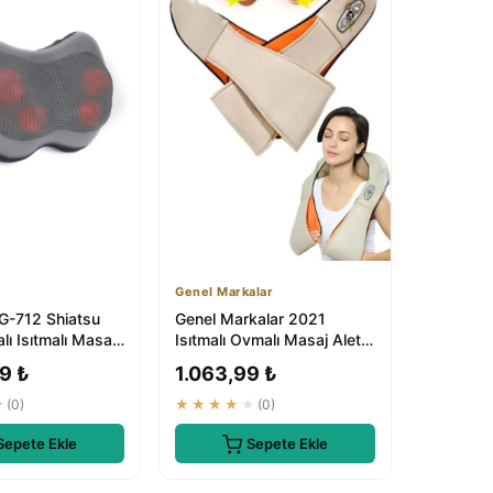
Genel Markalar
G-712 Shiatsu
Genel Markalar 2021
lı Isıtmalı Masaj
Isıtmalı Ovmalı Masaj Aleti -
Boyun, Omuz, Sı...
Boyun, Sırt, Bel, Omuz ve
9 ₺
1.063,99 ₺
T...
★
(0)
★★★★★
(0)
Sepete Ekle
Sepete Ekle