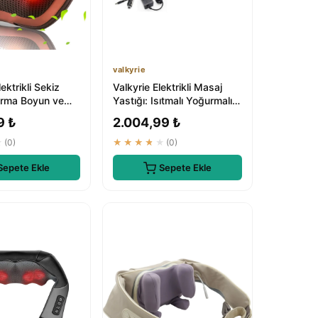
valkyrie
ektrikli Sekiz
Valkyrie Elektrikli Masaj
urma Boyun ve
Yastığı: Isıtmalı Yoğurmalı
j Yastığı
Kademeli Masaj
9 ₺
2.004,99 ₺
★
(0)
★★★★★
(0)
Sepete Ekle
Sepete Ekle