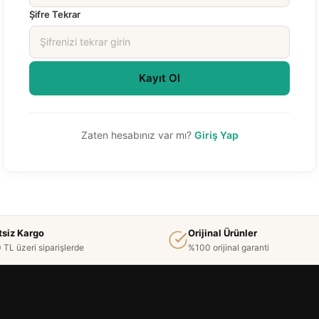
Şifre Tekrar
Kayıt Ol
Zaten hesabınız var mı?
Giriş Yap
tsiz Kargo
Orijinal Ürünler
 TL üzeri siparişlerde
%100 orijinal garanti