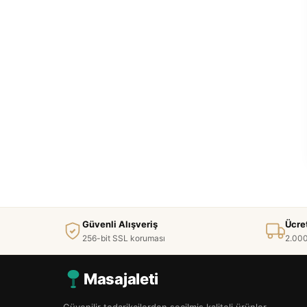
Güvenli Alışveriş
Ücre
256-bit SSL koruması
2.000
Masajaleti