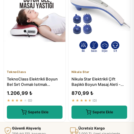
TeknoClass
Nikula Star
TeknoClass Elektrikli Boyun
Nikula Star Elektrikli Çift
Bel Sırt Ovmalı Isıtmalı
Başlıklı Boyun Masaj Aleti -
Yoğurmalı Masaj Yastığı
Rdl-3010
1.206,99 ₺
870,99 ₺
★★★★★
(0)
★★★★★
(0)
Sepete Ekle
Sepete Ekle
Güvenli Alışveriş
Ücretsiz Kargo
256-bit SSL koruması
2.000 TL üzeri siparişlerde