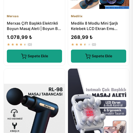
Merxas
Medilix
Merxas Çift Başlıklı Elektrikli
Medilix 8 Modlu Mini Şarjlı
Boyun Masaj Aleti | Boyun Bel
Kelebek LCD Ekran Ems
Sırt Bacak Masa...
Boyun Omuz Kol Sırt Elektri...
1.078,99 ₺
268,99 ₺
★★★★★
(0)
★★★★★
(0)
Sepete Ekle
Sepete Ekle