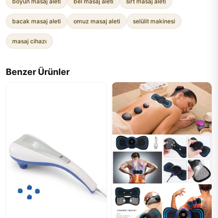
boyun masaj aleti
bel masaj aleti
sırt masaj aleti
bacak masaj aleti
omuz masaj aleti
selülit makinesi
masaj cihazı
Benzer Ürünler