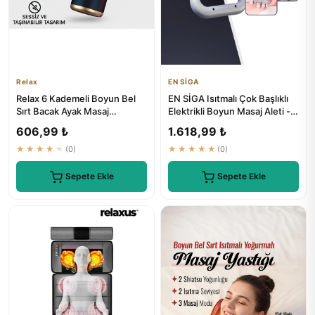
Relax
EN SİGA
Relax 6 Kademeli Boyun Bel
EN SİGA Isıtmalı Çok Başlıklı
Sırt Bacak Ayak Masaj
Elektrikli Boyun Masaj Aleti -
Tabancası - ₺449
₺1199
606,99 ₺
1.618,99 ₺
★★★★★
(0)
★★★★★
(0)
Sepete Ekle
Sepete Ekle