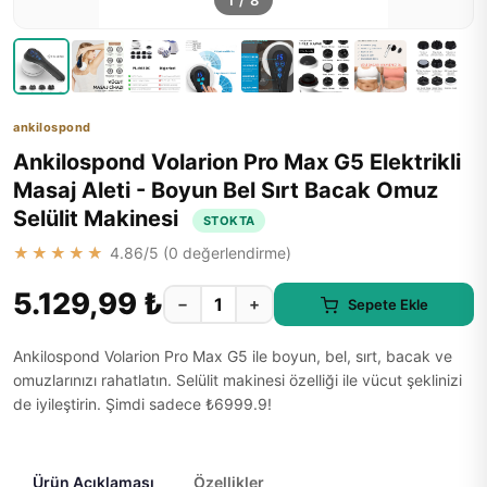
1
/
8
ankilospond
Ankilospond Volarion Pro Max G5 Elektrikli
Masaj Aleti - Boyun Bel Sırt Bacak Omuz
Selülit Makinesi
STOKTA
★★★★★
4.86
/5 (
0
değerlendirme)
5.129,99 ₺
−
+
Sepete Ekle
Ankilospond Volarion Pro Max G5 ile boyun, bel, sırt, bacak ve
omuzlarınızı rahatlatın. Selülit makinesi özelliği ile vücut şeklinizi
de iyileştirin. Şimdi sadece ₺6999.9!
Ürün Açıklaması
Özellikler