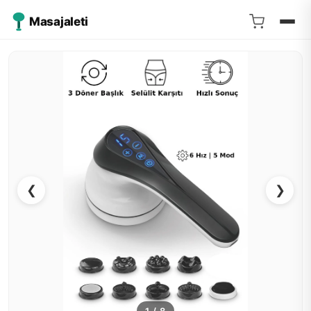
Masajaleti
❮
❯