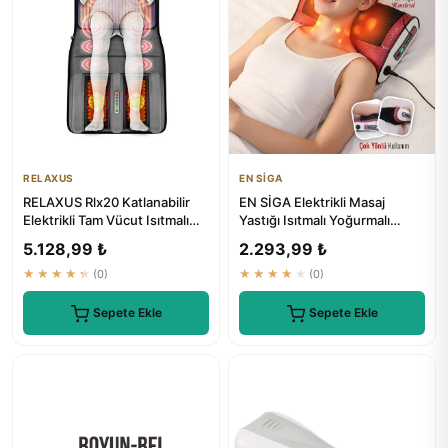
RELAXUS
EN SİGA
RELAXUS Rlx20 Katlanabilir
EN SİGA Elektrikli Masaj
Elektrikli Tam Vücut Isıtmalı
Yastığı Isıtmalı Yoğurmalı
Masaj Yatağı
Boyun Bel Sırt Araç Çakma...
5.128,99 ₺
2.293,99 ₺
★★★★★
(0)
★★★★★
(0)
Sepete Ekle
Sepete Ekle