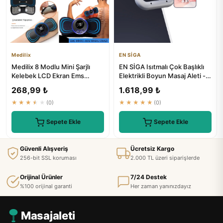
Medilix
EN SİGA
Medilix 8 Modlu Mini Şarjlı
EN SİGA Isıtmalı Çok Başlıklı
Kelebek LCD Ekran Ems
Elektrikli Boyun Masaj Aleti -
Boyun Omuz Kol Sırt Elektri...
₺1199
268,99 ₺
1.618,99 ₺
★★★★★
(0)
★★★★★
(0)
Sepete Ekle
Sepete Ekle
Güvenli Alışveriş
Ücretsiz Kargo
256-bit SSL koruması
2.000 TL üzeri siparişlerde
Orijinal Ürünler
7/24 Destek
%100 orijinal garanti
Her zaman yanınızdayız
Masajaleti