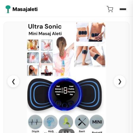
Masajaleti
❮
❯