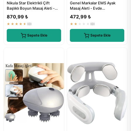
Nikula Star Elektrikli Çift
Genel Markalar EMS Ayak
Başlıklı Boyun Masaj Aleti -
Masaj Aleti - Evde
Rdl-3010
Profesyonel Masaj keyfi
870,99 ₺
472,99 ₺
★★★★★
(0)
★★★★★
(0)
Sepete Ekle
Sepete Ekle