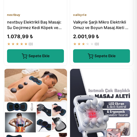
nextbuy
valkyrie
nextbuy Elektrikli Baş Masajı:
Valkyrie Şarjlı Mikro Elektrikli
Su Geçirmez Kedi Köpek ve
Omuz ve Boyun Masaj Aleti 4
İnsanlar İçin Omuz B...
Modlu 16 Kademe
1.078,99 ₺
2.001,99 ₺
★★★★★
(0)
★★★★★
(0)
Sepete Ekle
Sepete Ekle