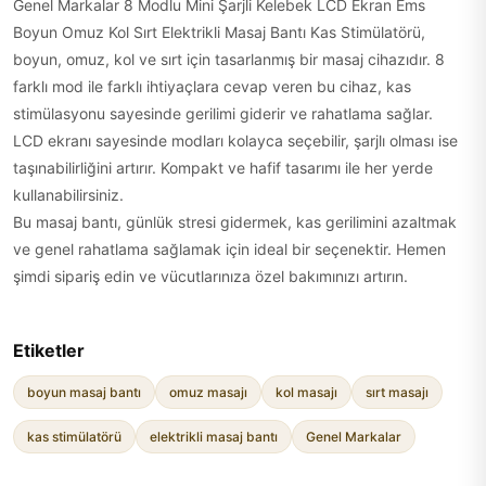
Genel Markalar 8 Modlu Mini Şarjli Kelebek LCD Ekran Ems
Boyun Omuz Kol Sırt Elektrikli Masaj Bantı Kas Stimülatörü,
boyun, omuz, kol ve sırt için tasarlanmış bir masaj cihazıdır. 8
farklı mod ile farklı ihtiyaçlara cevap veren bu cihaz, kas
stimülasyonu sayesinde gerilimi giderir ve rahatlama sağlar.
LCD ekranı sayesinde modları kolayca seçebilir, şarjlı olması ise
taşınabilirliğini artırır. Kompakt ve hafif tasarımı ile her yerde
kullanabilirsiniz.
Bu masaj bantı, günlük stresi gidermek, kas gerilimini azaltmak
ve genel rahatlama sağlamak için ideal bir seçenektir. Hemen
şimdi sipariş edin ve vücutlarınıza özel bakımınızı artırın.
Etiketler
boyun masaj bantı
omuz masajı
kol masajı
sırt masajı
kas stimülatörü
elektrikli masaj bantı
Genel Markalar