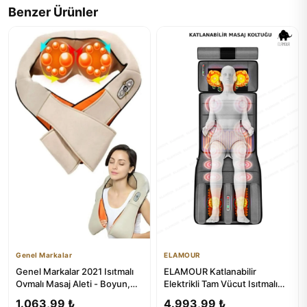
Benzer Ürünler
Genel Markalar
ELAMOUR
Genel Markalar 2021 Isıtmalı
ELAMOUR Katlanabilir
Ovmalı Masaj Aleti - Boyun,
Elektrikli Tam Vücut Isıtmalı
Sırt, Bel, Omuz ve T...
Masaj Yatağı
1.063,99 ₺
4.993,99 ₺