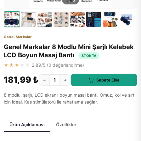
1
/
8
Genel Markalar
Genel Markalar 8 Modlu Mini Şarjlı Kelebek
LCD Boyun Masaj Bantı
STOKTA
★★★★★
2.89
/5 (
0
değerlendirme)
181,99 ₺
−
+
Sepete Ekle
8 modlu, şarjlı, LCD ekranlı boyun masaj bantı. Omuz, kol ve sırt
için ideal. Kas stimülatörü ile rahatlama sağlar.
Ürün Açıklaması
Özellikler