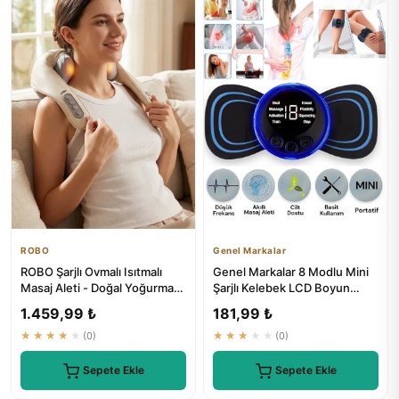
ROBO
Genel Markalar
ROBO Şarjlı Ovmalı Isıtmalı
Genel Markalar 8 Modlu Mini
Masaj Aleti - Doğal Yoğurma
Şarjlı Kelebek LCD Boyun
Hissi
Masaj Bantı
1.459,99 ₺
181,99 ₺
★★★★★
(0)
★★★★★
(0)
Sepete Ekle
Sepete Ekle