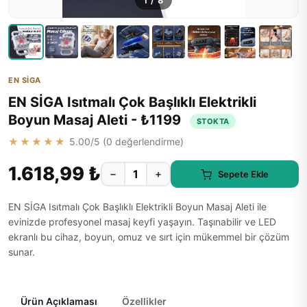
1
/
8
EN SİGA
EN SİGA Isıtmalı Çok Başlıklı Elektrikli
Boyun Masaj Aleti - ₺1199
STOKTA
★★★★★
5.00
/5 (
0
değerlendirme)
1.618,99 ₺
−
+
Sepete Ekle
EN SİGA Isıtmalı Çok Başlıklı Elektrikli Boyun Masaj Aleti ile
evinizde profesyonel masaj keyfi yaşayın. Taşınabilir ve LED
ekranlı bu cihaz, boyun, omuz ve sırt için mükemmel bir çözüm
sunar.
Ürün Açıklaması
Özellikler