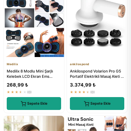
Medilix
ankilospond
Medilix 8 Modlu Mini Şarjlı
Ankilospond Volarion Pro G5
Kelebek LCD Ekran Ems
Portatif Elektrikli Masaj Aleti -
Boyun Omuz Kol Sırt Elektri...
Boyun, Bel, Sır...
268,99 ₺
3.374,99 ₺
★★★★★
(0)
★★★★★
(0)
Sepete Ekle
Sepete Ekle