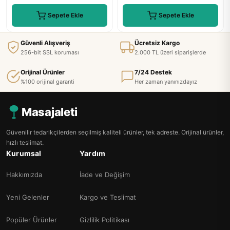
Sepete Ekle
Sepete Ekle
Güvenli Alışveriş
Ücretsiz Kargo
256-bit SSL koruması
2.000 TL üzeri siparişlerde
Orijinal Ürünler
7/24 Destek
%100 orijinal garanti
Her zaman yanınızdayız
Masajaleti
Güvenilir tedarikçilerden seçilmiş kaliteli ürünler, tek adreste. Orijinal ürünler,
hızlı teslimat.
Kurumsal
Yardım
Hakkımızda
İade ve Değişim
Yeni Gelenler
Kargo ve Teslimat
Popüler Ürünler
Gizlilik Politikası