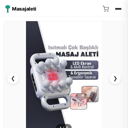
Masajaleti
❮
❯