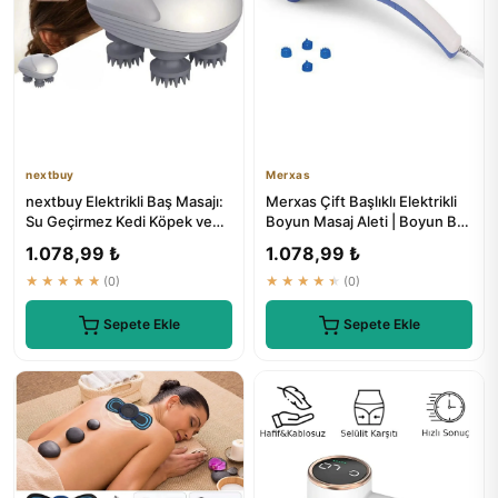
nextbuy
Merxas
nextbuy Elektrikli Baş Masajı:
Merxas Çift Başlıklı Elektrikli
Su Geçirmez Kedi Köpek ve
Boyun Masaj Aleti | Boyun Bel
İnsanlar İçin Omuz B...
Sırt Bacak Masa...
1.078,99 ₺
1.078,99 ₺
★★★★★
(0)
★★★★★
(0)
Sepete Ekle
Sepete Ekle