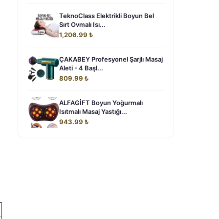
TeknoClass Elektrikli Boyun Bel
Sırt Ovmalı Isı...
1,206.99 ₺
ÇAKABEY Profesyonel Şarjlı Masaj
Aleti - 4 Başl...
809.99 ₺
ALFAGİFT Boyun Yoğurmalı
Isıtmalı Masaj Yastığı...
943.99 ₺