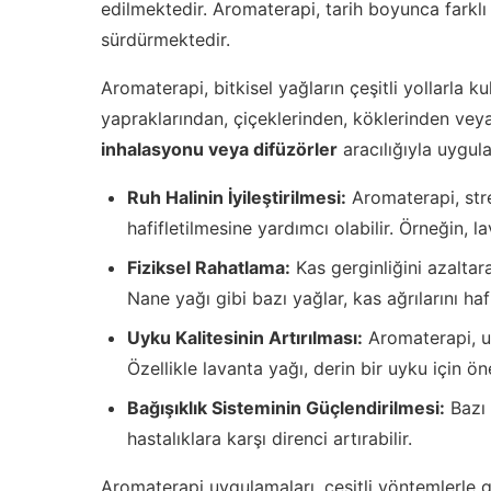
edilmektedir. Aromaterapi, tarih boyunca farklı
sürdürmektedir.
Aromaterapi, bitkisel yağların çeşitli yollarla kul
yapraklarından, çiçeklerinden, köklerinden veya
inhalasyonu veya difüzörler
aracılığıyla uygula
Ruh Halinin İyileştirilmesi:
Aromaterapi, stre
hafifletilmesine yardımcı olabilir. Örneğin, lava
Fiziksel Rahatlama:
Kas gerginliğini azaltar
Nane yağı gibi bazı yağlar, kas ağrılarını hafi
Uyku Kalitesinin Artırılması:
Aromaterapi, uy
Özellikle lavanta yağı, derin bir uyku için ön
Bağışıklık Sisteminin Güçlendirilmesi:
Bazı 
hastalıklara karşı direnci artırabilir.
Aromaterapi uygulamaları, çeşitli yöntemlerle ger