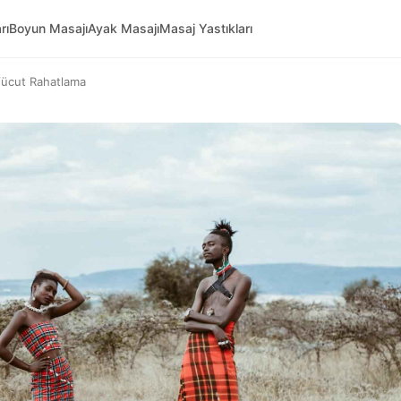
rı
Boyun Masajı
Ayak Masajı
Masaj Yastıkları
Vücut Rahatlama