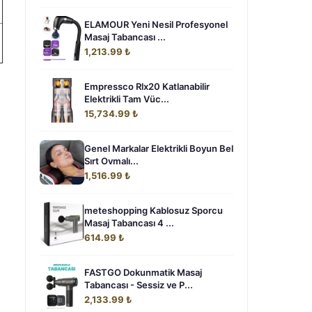
ELAMOUR Yeni Nesil Profesyonel
Masaj Tabancası ...
1,213.99 ₺
Empressco Rlx20 Katlanabilir
Elektrikli Tam Vüc...
15,734.99 ₺
Genel Markalar Elektrikli Boyun Bel
Sırt Ovmalı...
1,516.99 ₺
meteshopping Kablosuz Sporcu
Masaj Tabancası 4 ...
614.99 ₺
FASTGO Dokunmatik Masaj
Tabancası - Sessiz ve P...
2,133.99 ₺