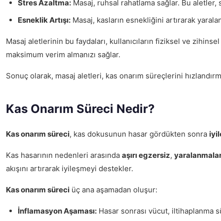
Stres Azaltma:
Masaj, ruhsal rahatlama sağlar. Bu aletler, 
Esneklik Artışı:
Masaj, kasların esnekliğini artırarak yaralan
Masaj aletlerinin bu faydaları, kullanıcıların fiziksel ve zihins
maksimum verim almanızı sağlar.
Sonuç olarak, masaj aletleri, kas onarım süreçlerini hızlandır
Kas Onarım Süreci Nedir?
Kas onarım süreci
, kas dokusunun hasar gördükten sonra
iyi
Kas hasarının nedenleri arasında
aşırı egzersiz
,
yaralanmala
akışını artırarak iyileşmeyi destekler.
Kas onarım süreci
üç ana aşamadan oluşur:
İnflamasyon Aşaması:
Hasar sonrası vücut, iltihaplanma sü