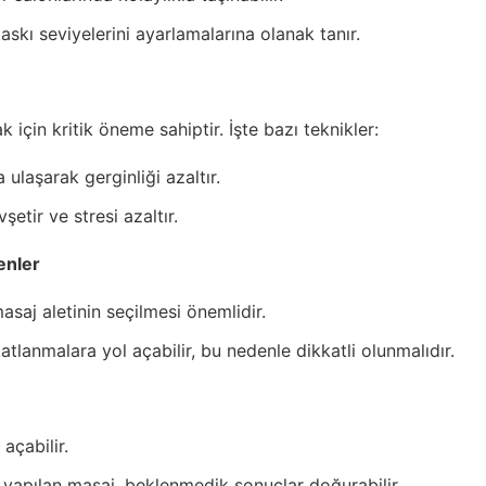
baskı seviyelerini ayarlamalarına olanak tanır.
k için kritik öneme sahiptir. İşte bazı teknikler:
 ulaşarak gerginliği azaltır.
şetir ve stresi azaltır.
enler
saj aletinin seçilmesi önemlidir.
atlanmalara yol açabilir, bu nedenle dikkatli olunmalıdır.
açabilir.
e yapılan masaj, beklenmedik sonuçlar doğurabilir.