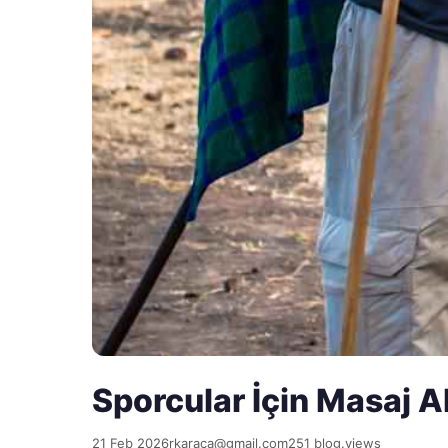
Sporcular İçin Masaj A
21 Feb 2026
rkaraca@gmail.com
251 blog.views