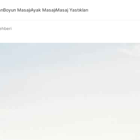
rı
Boyun Masajı
Ayak Masajı
Masaj Yastıkları
Rehberi