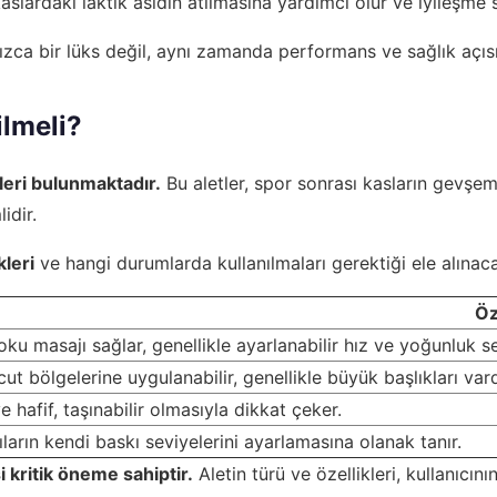
slardaki laktik asidin atılmasına yardımcı olur ve iyileşme sü
lnızca bir lüks değil, aynı zamanda performans ve sağlık açı
ilmeli?
tleri bulunmaktadır.
Bu aletler, spor sonrası kasların gevşem
idir.
kleri
ve hangi durumlarda kullanılmaları gerektiği ele alınaca
Öz
oku masajı sağlar, genellikle ayarlanabilir hız ve yoğunluk se
ut bölgelerine uygulanabilir, genellikle büyük başlıkları vard
 hafif, taşınabilir olmasıyla dikkat çeker.
ıların kendi baskı seviyelerini ayarlamasına olanak tanır.
 kritik öneme sahiptir.
Aletin türü ve özellikleri, kullanıcın