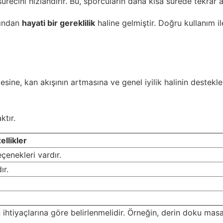
recini hızlandırır. Bu, sporcuların daha kısa sürede tekrar a
sından
hayati bir gereklilik
haline gelmiştir. Doğru kullanım il
esine, kan akışının artmasına ve genel iyilik halinin destek
ktır.
ellikler
çenekleri vardır.
ır.
ın ihtiyaçlarına göre belirlenmelidir. Örneğin, derin doku masa