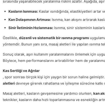
sırasında yaşanabilecek yaralanma riskini azaltır. Aşağıda, aş
Kasların Isınması:
Kaslar ısındığında, elastikiyetleri artar v
Kan Dolaşımının Artması:
Isınma, kan akışını artırarak kas
Sinir İletiminin Hızlanması:
Isınma, sinir sisteminin kaslarla
Özellikle,
düzenli ve sistematik bir ısınma programı
uygulamak
yöntemdir. Bunun yanı sıra, masaj aletleri ile yapılan ısınma te
Sonuç olarak, aşırı kullanım yaralanmalarını önlemek için uyg
Böylece, hem performanslarını artırabilirler hem de yaralanma 
Kas Sertliği ve Ağrılar
, spor sonrası birçok kişi için yaygın bir sorun haline gelmiş
aletleri
devreye girerek rahatlama ve iyileşme sürecine katkı s
Masaj aletleri, kasların gevşemesine yardımcı olurken,
kan akı
teknikler, kasların daha hızlı toparlanmasına ve esnekliğin art