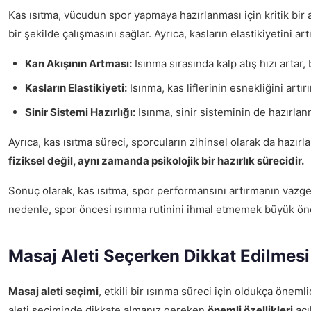
Kas ısıtma, vücudun spor yapmaya hazırlanması için kritik bir a
bir şekilde çalışmasını sağlar. Ayrıca, kasların elastikiyetini artı
Kan Akışının Artması:
Isınma sırasında kalp atış hızı artar
Kasların Elastikiyeti:
Isınma, kas liflerinin esnekliğini artı
Sinir Sistemi Hazırlığı:
Isınma, sinir sisteminin de hazırlan
Ayrıca, kas ısıtma süreci, sporcuların zihinsel olarak da hazır
fiziksel değil, aynı zamanda psikolojik bir hazırlık sürecidir.
Sonuç olarak, kas ısıtma, spor performansını artırmanın vazgeç
nedenle, spor öncesi ısınma rutinini ihmal etmemek büyük öne
Masaj Aleti Seçerken Dikkat Edilmesi
Masaj aleti seçimi
, etkili bir ısınma süreci için oldukça önem
aleti seçiminde dikkate almanız gereken
önemli özellikleri
açı