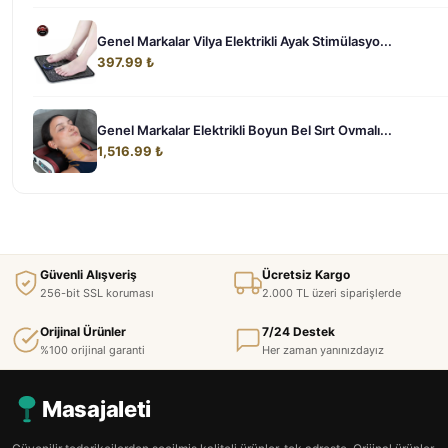
Genel Markalar Vilya Elektrikli Ayak Stimülasyo...
397.99 ₺
Genel Markalar Elektrikli Boyun Bel Sırt Ovmalı...
1,516.99 ₺
Güvenli Alışveriş
Ücretsiz Kargo
256-bit SSL koruması
2.000 TL üzeri siparişlerde
Orijinal Ürünler
7/24 Destek
%100 orijinal garanti
Her zaman yanınızdayız
Masajaleti