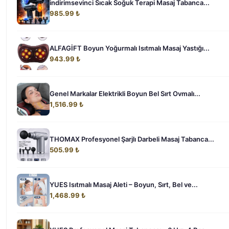
indirimsevinci Sıcak Soğuk Terapi Masaj Tabanca...
985.99 ₺
ALFAGİFT Boyun Yoğurmalı Isıtmalı Masaj Yastığı...
943.99 ₺
Genel Markalar Elektrikli Boyun Bel Sırt Ovmalı...
1,516.99 ₺
THOMAX Profesyonel Şarjlı Darbeli Masaj Tabanca...
505.99 ₺
YUES Isıtmalı Masaj Aleti – Boyun, Sırt, Bel ve...
1,468.99 ₺