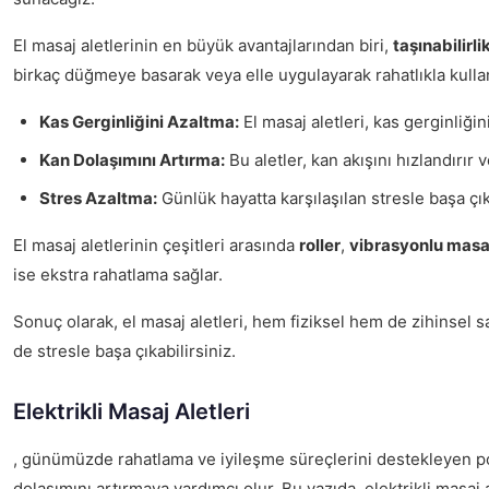
El masaj aletlerinin en büyük avantajlarından biri,
taşınabilirli
birkaç düğmeye basarak veya elle uygulayarak rahatlıkla kullanı
Kas Gerginliğini Azaltma:
El masaj aletleri, kas gerginliği
Kan Dolaşımını Artırma:
Bu aletler, kan akışını hızlandırır 
Stres Azaltma:
Günlük hayatta karşılaşılan stresle başa çı
El masaj aletlerinin çeşitleri arasında
roller
,
vibrasyonlu masaj
ise ekstra rahatlama sağlar.
Sonuç olarak, el masaj aletleri, hem fiziksel hem de zihinsel sa
de stresle başa çıkabilirsiniz.
Elektrikli Masaj Aletleri
, günümüzde rahatlama ve iyileşme süreçlerini destekleyen pop
dolaşımını artırmaya yardımcı olur. Bu yazıda, elektrikli masaj a