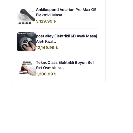
Ankilospond Volarion Pro Max G5
Elektrikli Masa...
5,129.99 ₺
post alley Elektrikli 6D Ayak Masaj
Aleti Kızıl...
12,149.99 ₺
TeknoClass Elektrikli Boyun Bel
Sırt Ovmalı Isı...
1,206.99 ₺