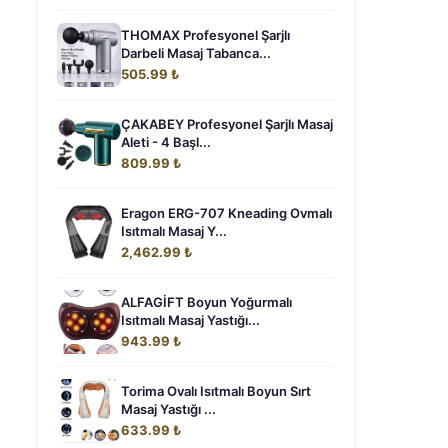
THOMAX Profesyonel Şarjlı
Darbeli Masaj Tabanca...
505.99 ₺
ÇAKABEY Profesyonel Şarjlı Masaj
Aleti - 4 Başl...
809.99 ₺
Eragon ERG-707 Kneading Ovmalı
Isıtmalı Masaj Y...
2,462.99 ₺
ALFAGİFT Boyun Yoğurmalı
Isıtmalı Masaj Yastığı...
943.99 ₺
Torima Ovalı Isıtmalı Boyun Sırt
Masaj Yastığı ...
633.99 ₺