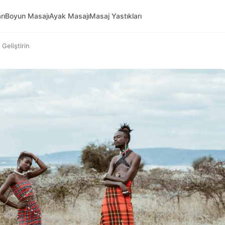
rı
Boyun Masajı
Ayak Masajı
Masaj Yastıkları
 Geliştirin