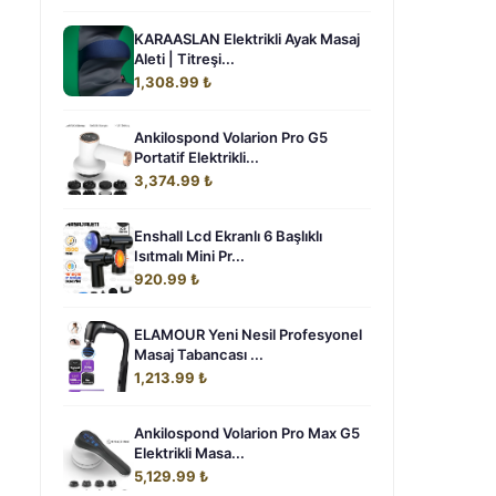
KARAASLAN Elektrikli Ayak Masaj
Aleti | Titreşi...
1,308.99 ₺
Ankilospond Volarion Pro G5
Portatif Elektrikli...
3,374.99 ₺
Enshall Lcd Ekranlı 6 Başlıklı
Isıtmalı Mini Pr...
920.99 ₺
ELAMOUR Yeni Nesil Profesyonel
Masaj Tabancası ...
1,213.99 ₺
Ankilospond Volarion Pro Max G5
Elektrikli Masa...
5,129.99 ₺