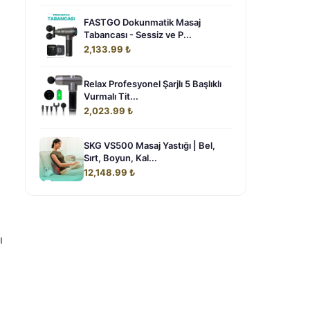
FASTGO Dokunmatik Masaj
Tabancası - Sessiz ve P...
2,133.99 ₺
Relax Profesyonel Şarjlı 5 Başlıklı
Vurmalı Tit...
2,023.99 ₺
SKG VS500 Masaj Yastığı | Bel,
Sırt, Boyun, Kal...
12,148.99 ₺
ı