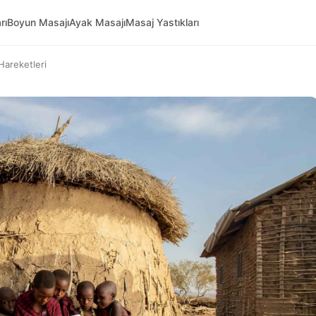
rı
Boyun Masajı
Ayak Masajı
Masaj Yastıkları
Hareketleri