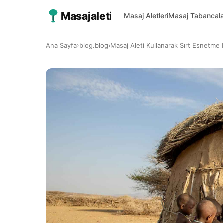
Masajaleti
Masaj Aletleri
Masaj Tabancala
Ana Sayfa
›
blog.blog
›
Masaj Aleti Kullanarak Sırt Esnetme 