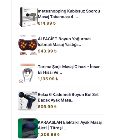
meteshopping Kablosuz Sporcu
Masaj Tabancası 4 ...
614.99 ₺
ALFAGİFT Boyun Yoğurmalı
Isıtmalı Masaj Yastığı...
943.99 ₺
Torima Şarjlı Masaj Cihazı - İnsan
Eli Hissi Ve...
1,135.99 ₺
Relax 6 Kademeli Boyun Bel Sırt
Bacak Ayak Masa...
606.99 ₺
KARAASLAN Elektrikli Ayak Masaj
Aleti | Titreşi...
1,308.99 ₺