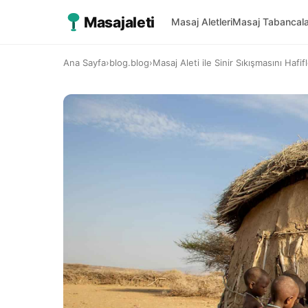
Masajaleti
Masaj Aletleri
Masaj Tabancala
Ana Sayfa
›
blog.blog
›
Masaj Aleti ile Sinir Sıkışmasını H