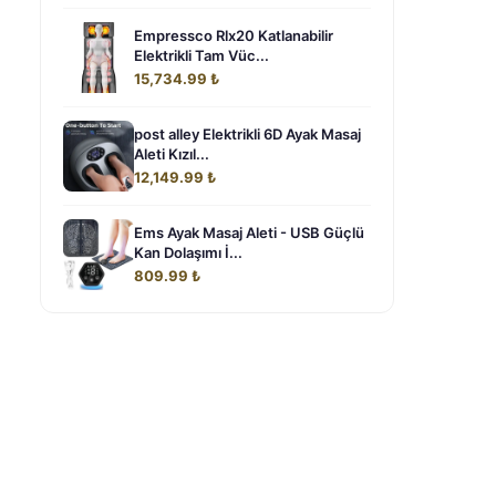
Empressco Rlx20 Katlanabilir
Elektrikli Tam Vüc...
15,734.99 ₺
post alley Elektrikli 6D Ayak Masaj
Aleti Kızıl...
12,149.99 ₺
Ems Ayak Masaj Aleti - USB Güçlü
Kan Dolaşımı İ...
809.99 ₺