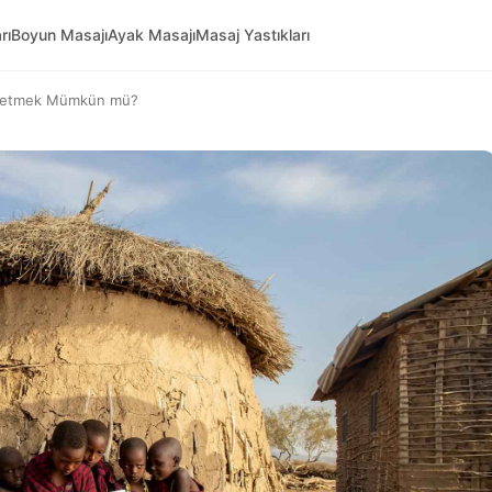
rı
Boyun Masajı
Ayak Masajı
Masaj Yastıkları
afifletmek Mümkün mü?