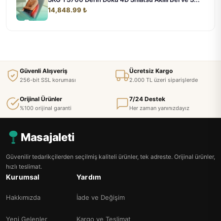
14,848.99 ₺
Güvenli Alışveriş
Ücretsiz Kargo
256-bit SSL koruması
2.000 TL üzeri siparişlerde
Orijinal Ürünler
7/24 Destek
%100 orijinal garanti
Her zaman yanınızdayız
Masajaleti
Güvenilir tedarikçilerden seçilmiş kaliteli ürünler, tek adreste. Orijinal ürünler,
hızlı teslimat.
Kurumsal
Yardım
Hakkımızda
İade ve Değişim
Yeni Gelenler
Kargo ve Teslimat