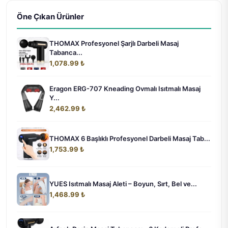
Öne Çıkan Ürünler
THOMAX Profesyonel Şarjlı Darbeli Masaj
Tabanca...
1,078.99 ₺
Eragon ERG-707 Kneading Ovmalı Isıtmalı Masaj
Y...
2,462.99 ₺
THOMAX 6 Başlıklı Profesyonel Darbeli Masaj Tab...
1,753.99 ₺
YUES Isıtmalı Masaj Aleti – Boyun, Sırt, Bel ve...
1,468.99 ₺