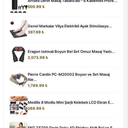
Arfseb Derin Masaj Tabancası - 6 Kademeli Profe...
500.99 ₺
Genel Markalar Vilya Elektrikli Ayak Stimülasyo...
397.99 ₺
Eragon Isıtmalı Boyun Bel Sırt Omuz Masaj Yastı...
2,073.99 ₺
Pierre Cardin PC-M20002 Boyun ve Sırt Masaj
Ale...
1,769.99 ₺
Medilix 8 Modlu Mini Şarjlı Kelebek LCD Ekran E...
268.99 ₺
SKG TS700 Derin Doku 4D Shiatsu Akıllı Bel ve S...