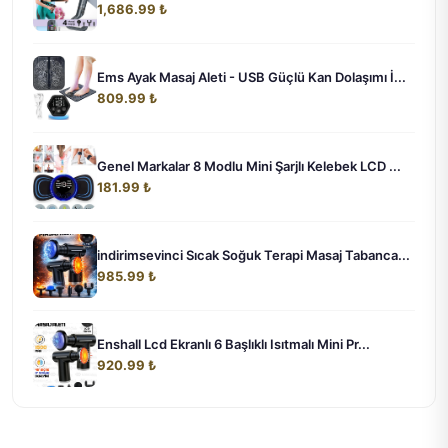
1,686.99 ₺
Ems Ayak Masaj Aleti - USB Güçlü Kan Dolaşımı İ...
809.99 ₺
Genel Markalar 8 Modlu Mini Şarjlı Kelebek LCD ...
181.99 ₺
indirimsevinci Sıcak Soğuk Terapi Masaj Tabanca...
985.99 ₺
Enshall Lcd Ekranlı 6 Başlıklı Isıtmalı Mini Pr...
920.99 ₺