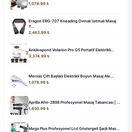
1,078.99 ₺
Eragon ERG-707 Kneading Ovmalı Isıtmalı Masaj
Y...
2,462.99 ₺
Ankilospond Volarion Pro G5 Portatif Elektrikli...
3,374.99 ₺
Merxas Çift Başlıklı Elektrikli Boyun Masaj Ale...
1,078.99 ₺
Aprilla Afm-2898 Profesyonel Masaj Tabancası | ...
1,650.99 ₺
Mega Plus Profesyonel Lcd Göstergeli Şarjlı Mas...