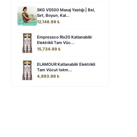
SKG VS500 Masaj Yastığı | Bel,
Sırt, Boyun, Kal...
12,148.99 ₺
Empressco Rlx20 Katlanabilir
Elektrikli Tam Vüc...
15,734.99 ₺
ELAMOUR Katlanabilir Elektrikli
Tam Vücut Isıtm...
4,993.99 ₺