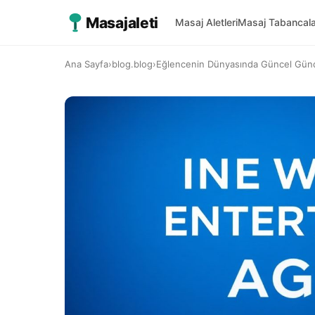
Masajaleti
Masaj Aletleri
Masaj Tabancala
Ana Sayfa
›
blog.blog
›
Eğlencenin Dünyasında Güncel Gü