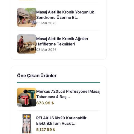
Masaj Aleti ile Kronik Yorgunluk
Sendromu Üzerine Et...
03 Mar 2026
Masaj Aleti ile Kronik Ağrıları
Hafifletme Teknikleri
03 Mar 2026
Öne Çıkan Ürünler
Merxas 720Lcd Profesyonel Masaj
Tabancası 4 Baş...
673.99 ₺
RELAXUS Rlx20 Katlanabilir
Elektrikli Tam Vücut...
5,127.99 ₺