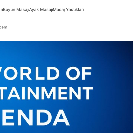
rı
Boyun Masajı
Ayak Masajı
Masaj Yastıkları
ndem