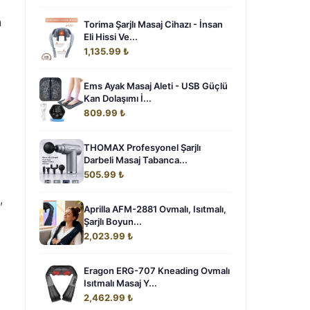
n
Torima Şarjlı Masaj Cihazı - İnsan
Eli Hissi Ve...
1,135.99 ₺
Ems Ayak Masaj Aleti - USB Güçlü
Kan Dolaşımı İ...
809.99 ₺
THOMAX Profesyonel Şarjlı
Darbeli Masaj Tabanca...
505.99 ₺
,
Aprilla AFM-2881 Ovmalı, Isıtmalı,
Şarjlı Boyun...
2,023.99 ₺
Eragon ERG-707 Kneading Ovmalı
Isıtmalı Masaj Y...
2,462.99 ₺