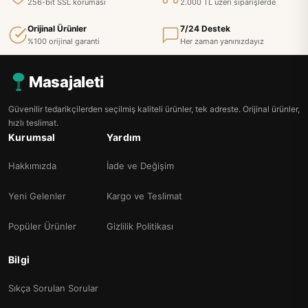
256-bit SSL koruması
2.000 TL üzeri siparişlerde
Orijinal Ürünler
7/24 Destek
%100 orijinal garanti
Her zaman yanınızdayız
Masajaleti
Güvenilir tedarikçilerden seçilmiş kaliteli ürünler, tek adreste. Orijinal ürünler,
hızlı teslimat.
Kurumsal
Yardım
Hakkımızda
İade ve Değişim
Yeni Gelenler
Kargo ve Teslimat
Popüler Ürünler
Gizlilik Politikası
Bilgi
Sıkça Sorulan Sorular