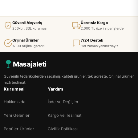
Güvenli Alışveriş
Ücretsiz Kargo
256-bit SSL koruması
2.000 TL üzeri siparişlerde
Orijinal Ürünler
7/24 Destek
%100 orijinal garanti
Her zaman yanınızdayız
Masajaleti
Güvenilir tedarikçilerden seçilmiş kaliteli ürünler, tek adreste. Orijinal ürünler,
hızlı teslimat.
Kurumsal
Yardım
Hakkımızda
İade ve Değişim
Yeni Gelenler
Kargo ve Teslimat
Popüler Ürünler
Gizlilik Politikası