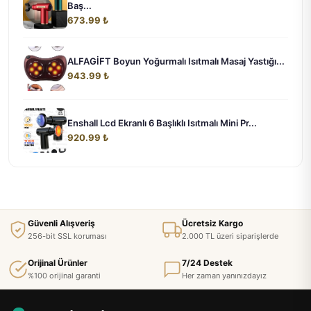
Baş...
673.99 ₺
ALFAGİFT Boyun Yoğurmalı Isıtmalı Masaj Yastığı...
943.99 ₺
Enshall Lcd Ekranlı 6 Başlıklı Isıtmalı Mini Pr...
920.99 ₺
Güvenli Alışveriş
Ücretsiz Kargo
256-bit SSL koruması
2.000 TL üzeri siparişlerde
Orijinal Ürünler
7/24 Destek
%100 orijinal garanti
Her zaman yanınızdayız