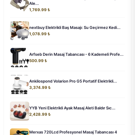
Ale...
1,769.99 ₺
nextbuy Elektrikli Baş Masajı: Su Geçirmez Kedi...
1,078.99 ₺
Arfseb Derin Masaj Tabancası - 6 Kademeli Profe...
500.99 ₺
Ankilospond Volarion Pro G5 Portatif Elektrikli...
3,374.99 ₺
YYB Yeni Elektrikli Ayak Masaj Aleti Baldır Sıc...
2,428.99 ₺
Merxas 720Lcd Profesyonel Masaj Tabancası 4