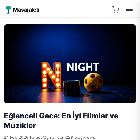
Masajaleti
Eğlenceli Gece: En İyi Filmler ve
Müzikler
24 Feb 2026
rkaraca@gmail.com
228 blog.views