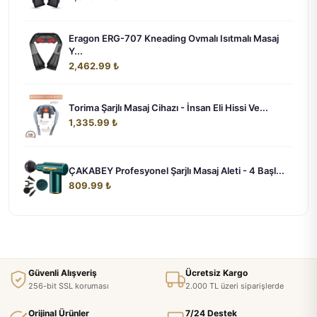
Eragon ERG-707 Kneading Ovmalı Isıtmalı Masaj
Y...
2,462.99 ₺
Torima Şarjlı Masaj Cihazı - İnsan Eli Hissi Ve...
1,335.99 ₺
ÇAKABEY Profesyonel Şarjlı Masaj Aleti - 4 Başl...
809.99 ₺
Güvenli Alışveriş
Ücretsiz Kargo
256-bit SSL koruması
2.000 TL üzeri siparişlerde
Orijinal Ürünler
7/24 Destek