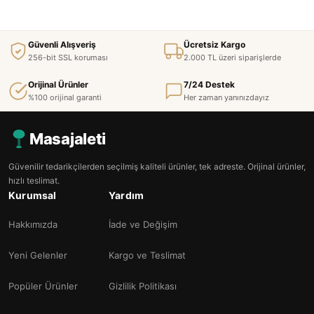
Güvenli Alışveriş
Ücretsiz Kargo
256-bit SSL koruması
2.000 TL üzeri siparişlerde
Orijinal Ürünler
7/24 Destek
%100 orijinal garanti
Her zaman yanınızdayız
Masajaleti
Güvenilir tedarikçilerden seçilmiş kaliteli ürünler, tek adreste. Orijinal ürünler,
hızlı teslimat.
Kurumsal
Yardım
Hakkımızda
İade ve Değişim
Yeni Gelenler
Kargo ve Teslimat
Popüler Ürünler
Gizlilik Politikası