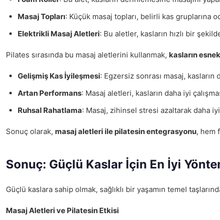
Masaj Topları
: Küçük masaj topları, belirli kas gruplarına od
Elektrikli Masaj Aletleri
: Bu aletler, kasların hızlı bir şek
Pilates sırasında bu masaj aletlerini kullanmak,
kasların esnekl
Gelişmiş Kas İyileşmesi
: Egzersiz sonrası masaj, kasların 
Artan Performans
: Masaj aletleri, kasların daha iyi çalışm
Ruhsal Rahatlama
: Masaj, zihinsel stresi azaltarak daha iyi
Sonuç olarak,
masaj aletleri ile pilatesin entegrasyonu
, hem 
Sonuç: Güçlü Kaslar İçin En İyi Yönte
Güçlü kaslara sahip olmak, sağlıklı bir yaşamın temel taşlarında
Masaj Aletleri ve Pilatesin Etkisi