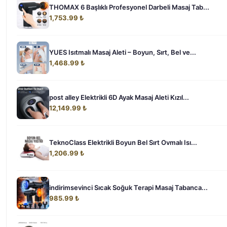
THOMAX 6 Başlıklı Profesyonel Darbeli Masaj Tab...
1,753.99 ₺
YUES Isıtmalı Masaj Aleti – Boyun, Sırt, Bel ve...
1,468.99 ₺
post alley Elektrikli 6D Ayak Masaj Aleti Kızıl...
12,149.99 ₺
TeknoClass Elektrikli Boyun Bel Sırt Ovmalı Isı...
1,206.99 ₺
indirimsevinci Sıcak Soğuk Terapi Masaj Tabanca...
985.99 ₺