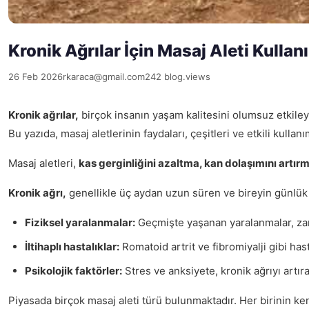
Kronik Ağrılar İçin Masaj Aleti Kullan
26 Feb 2026
rkaraca@gmail.com
242 blog.views
Kronik ağrılar,
birçok insanın yaşam kalitesini olumsuz etkileyen
Bu yazıda, masaj aletlerinin faydaları, çeşitleri ve etkili kulla
Masaj aletleri,
kas gerginliğini azaltma, kan dolaşımını artır
Kronik ağrı,
genellikle üç aydan uzun süren ve bireyin günlük y
Fiziksel yaralanmalar:
Geçmişte yaşanan yaralanmalar, zam
İltihaplı hastalıklar:
Romatoid artrit ve fibromiyalji gibi hasta
Psikolojik faktörler:
Stres ve anksiyete, kronik ağrıyı artırab
Piyasada birçok masaj aleti türü bulunmaktadır. Her birinin ken