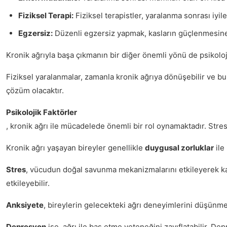
Fiziksel Terapi:
Fiziksel terapistler, yaralanma sonrası iyil
Egzersiz:
Düzenli egzersiz yapmak, kasların güçlenmesine ya
Kronik ağrıyla başa çıkmanın bir diğer önemli yönü de psikoloj
Fiziksel yaralanmalar, zamanla kronik ağrıya dönüşebilir ve bu
çözüm olacaktır.
Psikolojik Faktörler
, kronik ağrı ile mücadelede önemli bir rol oynamaktadır. Stres,
Kronik ağrı yaşayan bireyler genellikle
duygusal zorluklar
ile
Stres
, vücudun doğal savunma mekanizmalarını etkileyerek kas 
etkileyebilir.
Anksiyete
, bireylerin gelecekteki ağrı deneyimlerini düşünmele
Depresyon
ise, ağrı ile baş etme yeteneğini zayıflatabilir. Dep