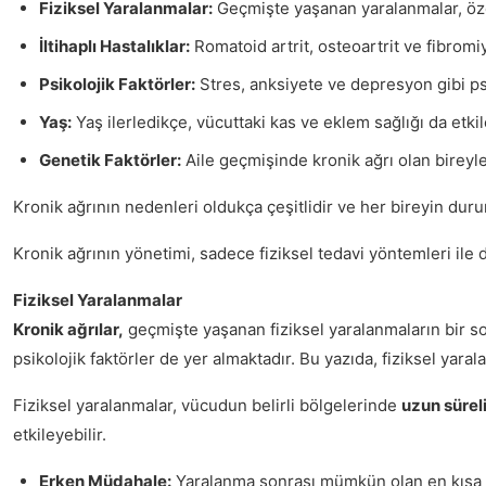
Fiziksel Yaralanmalar:
Geçmişte yaşanan yaralanmalar, özel
İltihaplı Hastalıklar:
Romatoid artrit, osteoartrit ve fibromiyal
Psikolojik Faktörler:
Stres, anksiyete ve depresyon gibi psiko
Yaş:
Yaş ilerledikçe, vücuttaki kas ve eklem sağlığı da etkile
Genetik Faktörler:
Aile geçmişinde kronik ağrı olan bireyler
Kronik ağrının nedenleri oldukça çeşitlidir ve her bireyin duru
Kronik ağrının yönetimi, sadece fiziksel tedavi yöntemleri ile d
Fiziksel Yaralanmalar
Kronik ağrılar,
geçmişte yaşanan fiziksel yaralanmaların bir so
psikolojik faktörler de yer almaktadır. Bu yazıda, fiziksel yara
Fiziksel yaralanmalar, vücudun belirli bölgelerinde
uzun süreli
etkileyebilir.
Erken Müdahale:
Yaralanma sonrası mümkün olan en kısa s