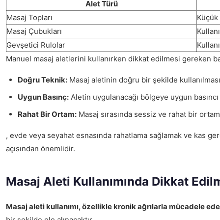
Alet Türü
Masaj Topları
Küçük 
Masaj Çubukları
Kullan
Gevşetici Rulolar
Kullanı
Manuel masaj aletlerini kullanırken dikkat edilmesi gereken ba
Doğru Teknik:
Masaj aletinin doğru bir şekilde kullanılması,
Uygun Basınç:
Aletin uygulanacağı bölgeye uygun basıncı 
Rahat Bir Ortam:
Masaj sırasında sessiz ve rahat bir ortam
, evde veya seyahat esnasında rahatlama sağlamak ve kas gerginl
açısından önemlidir.
Masaj Aleti Kullanımında Dikkat Edil
Masaj aleti kullanımı, özellikle kronik ağrılarla mücadele ede
bir şekilde ele alınacaktır.