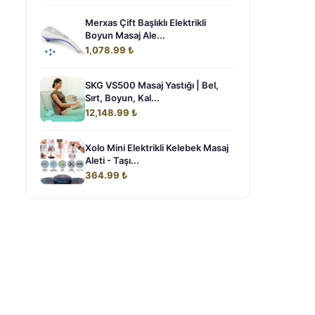
Merxas Çift Başlıklı Elektrikli
Boyun Masaj Ale...
1,078.99 ₺
SKG VS500 Masaj Yastığı | Bel,
Sırt, Boyun, Kal...
12,148.99 ₺
k
Xolo Mini Elektrikli Kelebek Masaj
Aleti - Taşı...
364.99 ₺