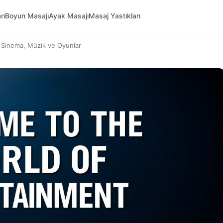
rı
Boyun Masajı
Ayak Masajı
Masaj Yastıkları
 Sinema, Müzik ve Oyunlar