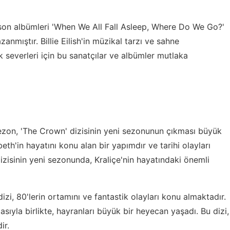
lie, son albümleri 'When We All Fall Asleep, Where Do We Go?'
anmıştır. Billie Eilish'in müzikal tarzı ve sahne
k severleri için bu sanatçılar ve albümler mutlaka
sezon, 'The Crown' dizisinin yeni sezonunun çıkması büyük
abeth'in hayatını konu alan bir yapımdır ve tarihi olayları
dizisinin yeni sezonunda, Kraliçe'nin hayatındaki önemli
dizi, 80'lerin ortamını ve fantastik olayları konu almaktadır.
sıyla birlikte, hayranları büyük bir heyecan yaşadı. Bu dizi,
ir.