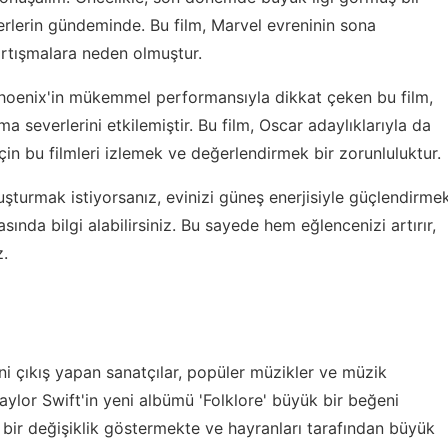
rlerin gündeminde. Bu film, Marvel evreninin sona
tartışmalara neden olmuştur.
n Phoenix'in mükemmel performansıyla dikkat çeken bu film,
ma severlerini etkilemiştir. Bu film, Oscar adaylıklarıyla da
çin bu filmleri izlemek ve değerlendirmek bir zorunluluktur.
turmak istiyorsanız, evinizi güneş enerjisiyle güçlendirme
sında bilgi alabilirsiniz. Bu sayede hem eğlencenizi artırır,
z.
ni çıkış yapan sanatçılar, popüler müzikler ve müzik
Taylor Swift'in yeni albümü 'Folklore' büyük bir beğeni
a bir değişiklik göstermekte ve hayranları tarafından büyük