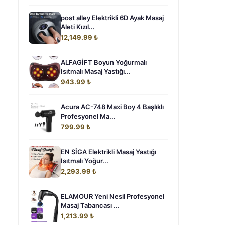
post alley Elektrikli 6D Ayak Masaj
Aleti Kızıl...
12,149.99 ₺
ALFAGİFT Boyun Yoğurmalı
Isıtmalı Masaj Yastığı...
943.99 ₺
Acura AC-748 Maxi Boy 4 Başlıklı
Profesyonel Ma...
799.99 ₺
EN SİGA Elektrikli Masaj Yastığı
Isıtmalı Yoğur...
2,293.99 ₺
ELAMOUR Yeni Nesil Profesyonel
Masaj Tabancası ...
1,213.99 ₺