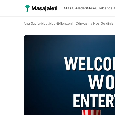
Masajaleti
Masaj Aletleri
Masaj Tabancala
Ana Sayfa
›
blog.blog
›
Eğlencenin Dünyasına Hoş Geldiniz: