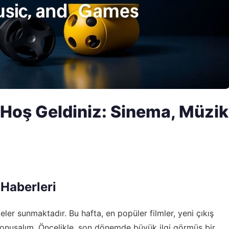
Hoş Geldiniz: Sinema, Müzik
Haberleri
ler sunmaktadır. Bu hafta, en popüler filmler, yeni çıkış
konuşalım. Öncelikle, son dönemde büyük ilgi görmüş bir