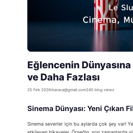
Eğlencenin Dünyasına 
ve Daha Fazlası
25 Feb 2026
rkaraca@gmail.com
240 blog.views
Sinema Dünyası: Yeni Çıkan Fil
Sinema severler için bu aylarda çok şey var! Yen
etkileyen hikayeler. Örneğin, son zamanlarda vizy