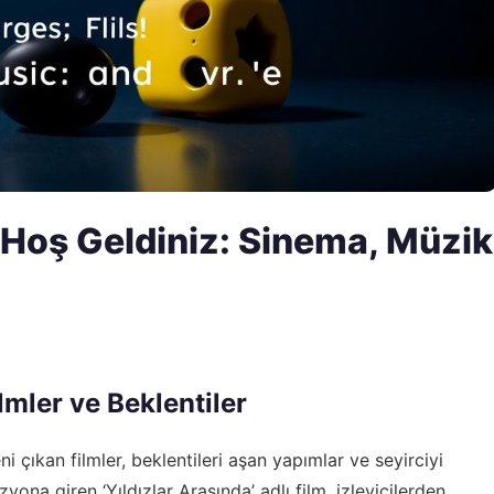
Hoş Geldiniz: Sinema, Müzik
mler ve Beklentiler
i çıkan filmler, beklentileri aşan yapımlar ve seyirciyi
ona giren ‘Yıldızlar Arasında’ adlı film, izleyicilerden