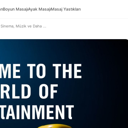
rı
Boyun Masajı
Ayak Masajı
Masaj Yastıkları
 Sinema, Müzik ve Daha ...