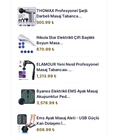
THOMAX Profesyonel Şarjlı
Darbeli Masaj Tabanca...
505.99 ₺
Nikula Star Elektrikli Çift Başlıklı
Boyun Masa...
870.99 ₺
ELAMOUR Yeni Nesil Profesyonel
Masaj Tabancası ...
1,213.99 ₺
Byanes Elektrikli EMS Ayak Masaj
Akupunktur Ped...
3,576.99 ₺
Ems Ayak Masaj Aleti - USB Güçlü
Kan Dolaşımı İ...
809.99 ₺