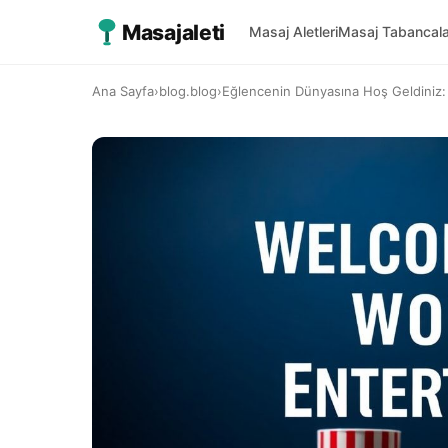
Masajaleti
Masaj Aletleri
Masaj Tabancala
Ana Sayfa
›
blog.blog
›
Eğlencenin Dünyasına Hoş Geldiniz: