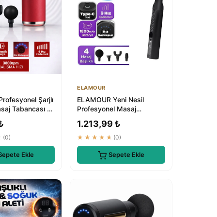
ELAMOUR
ofesyonel Şarjlı
ELAMOUR Yeni Nesil
saj Tabancası -
Profesyonel Masaj
ı 6 Kademe Tüm
Tabancası | Tüm Vücut
₺
1.213,99 ₺
Fitness Masajı
★
(0)
★★★★★
(0)
Sepete Ekle
Sepete Ekle