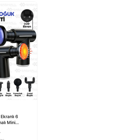
 Ekranlı 6
malı Mini
l Masaj
₺