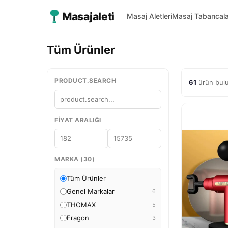
Masajaleti
Masaj Aletleri
Masaj Tabancala
Tüm Ürünler
PRODUCT.SEARCH
61
ürün bul
FIYAT ARALIĞI
MARKA (30)
Tüm Ürünler
Genel Markalar
6
THOMAX
5
Eragon
3