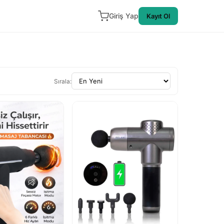
Giriş Yap
Kayıt Ol
Sırala: