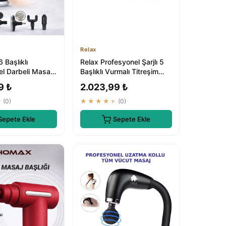
Relax
Başlıklı
Relax Profesyonel Şarjlı 5
l Darbeli Masaj
Başlıklı Vurmalı Titreşim
& Titreşimli
Spor Aleti Masaj Tabancası
9 ₺
2.023,99 ₺
i
★
(0)
★★★★★
(0)
Sepete Ekle
Sepete Ekle