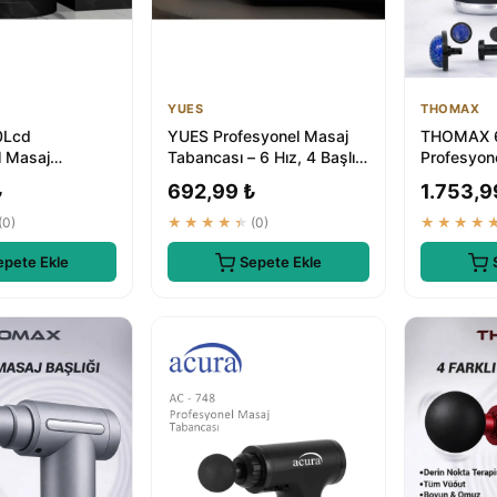
YUES
THOMAX
0Lcd
YUES Profesyonel Masaj
THOMAX 6 
l Masaj
Tabancası – 6 Hız, 4 Başlık,
Profesyone
 Başlıklı
Derin Doku Masaj
Tabancası 
₺
692,99 ₺
1.753,9
ranlı Masaj A...
Masaj Alet
(0)
★★★★★
(0)
★★★★
epete Ekle
Sepete Ekle