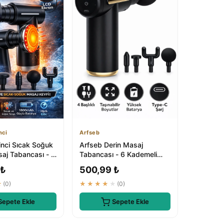
nci
Arfseb
inci Sıcak Soğuk
Arfseb Derin Masaj
saj Tabancası - 6
Tabancası - 6 Kademeli
Profesyonel
Profesyonel Kas Gevşetici
 ₺
500,99 ₺
★
(0)
★★★★★
(0)
Sepete Ekle
Sepete Ekle