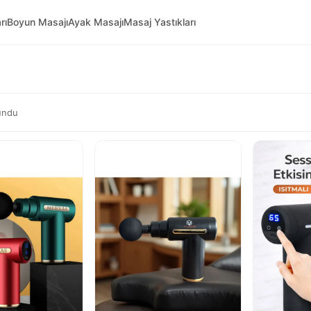
rı
Boyun Masajı
Ayak Masajı
Masaj Yastıkları
undu