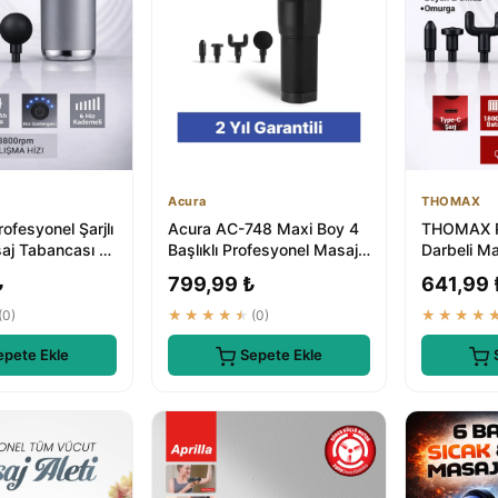
Acura
THOMAX
fesyonel Şarjlı
Acura AC-748 Maxi Boy 4
THOMAX Pr
aj Tabancası 4
Başlıklı Profesyonel Masaj
Darbeli Ma
 Kademe Tüm
Tabancası | En İyi Masaj
4 Başlıkl
₺
799,99 ₺
641,99 
D...
V...
(0)
★★★★★
(0)
★★★★
epete Ekle
Sepete Ekle