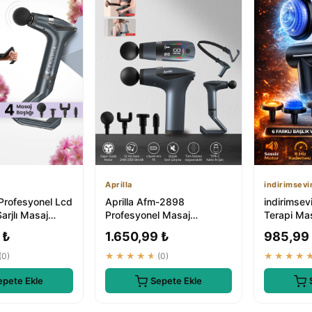
Aprilla
indirimsevi
Profesyonel Lcd
Aprilla Afm-2898
indirimsev
arjlı Masaj
Profesyonel Masaj
Terapi Ma
Tabancası | Tüm Vücut
Kademeli 
 ₺
1.650,99 ₺
985,99
Masajı
(0)
★★★★★
(0)
★★★★
epete Ekle
Sepete Ekle