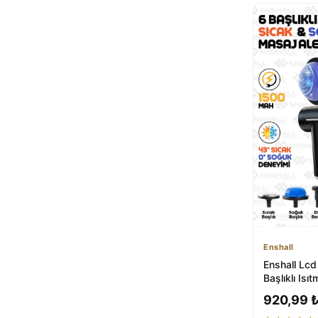
Enshall
Enshall Lcd
Başlıklı Isıt
Profesyone
920,99 
Tabancası