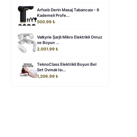
Arfseb Derin Masaj Tabancası - 6
Kademeli Profe...
500.99 ₺
Valkyrie Şarjlı Mikro Elektrikli Omuz
ve Boyun ...
2,001.99 ₺
TeknoClass Elektrikli Boyun Bel
Sırt Ovmalı Isı...
1,206.99 ₺