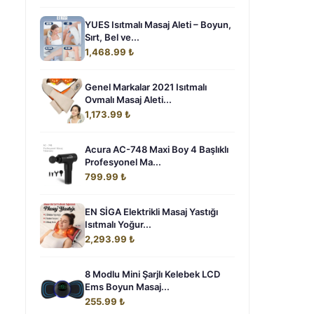
YUES Isıtmalı Masaj Aleti – Boyun,
Sırt, Bel ve...
1,468.99 ₺
Genel Markalar 2021 Isıtmalı
Ovmalı Masaj Aleti...
1,173.99 ₺
Acura AC-748 Maxi Boy 4 Başlıklı
Profesyonel Ma...
799.99 ₺
EN SİGA Elektrikli Masaj Yastığı
Isıtmalı Yoğur...
2,293.99 ₺
8 Modlu Mini Şarjlı Kelebek LCD
Ems Boyun Masaj...
255.99 ₺