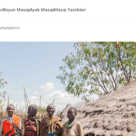
rı
Boyun Masajı
Ayak Masajı
Masaj Yastıkları
olaylaştırın