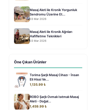
Masaj Aleti ile Kronik Yorgunluk
Sendromu Üzerine Et...
03 Mar 2026
Masaj Aleti ile Kronik Ağrıları
Hafifletme Teknikleri
03 Mar 2026
Öne Çıkan Ürünler
Torima Şarjlı Masaj Cihazı - İnsan
Eli Hissi Ve...
1,135.99 ₺
ROBO Şarjlı Ovmalı Isıtmalı Masaj
Aleti - Doğal...
1,459.99 ₺