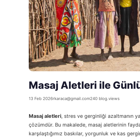
Masaj Aletleri ile Günl
13 Feb 2026
rkaraca@gmail.com
240 blog.views
Masaj aletleri
, stres ve gerginliği azaltmanın 
çözümdür. Bu makalede, masaj aletlerinin fayda
karşılaştığımız baskılar, yorgunluk ve kas gergin