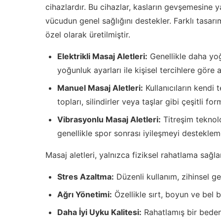
cihazlardır. Bu cihazlar, kasların gevşemesine 
vücudun genel sağlığını destekler. Farklı tasarıml
özel olarak üretilmiştir.
Elektrikli Masaj Aletleri:
Genellikle daha yoğ
yoğunluk ayarları ile kişisel tercihlere göre a
Manuel Masaj Aletleri:
Kullanıcıların kendi 
topları, silindirler veya taşlar gibi çeşitli fo
Vibrasyonlu Masaj Aletleri:
Titreşim teknoloj
genellikle spor sonrası iyileşmeyi desteklemek
Masaj aletleri, yalnızca fiziksel rahatlama sa
Stres Azaltma:
Düzenli kullanım, zihinsel ge
Ağrı Yönetimi:
Özellikle sırt, boyun ve bel b
Daha İyi Uyku Kalitesi:
Rahatlamış bir beden,