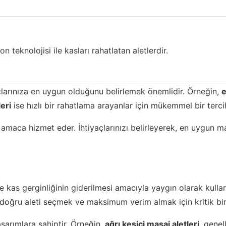
n teknolojisi ile kasları rahatlatan aletlerdir.
çlarınıza en uygun olduğunu belirlemek önemlidir. Örneğin,
e
eri
ise hızlı bir rahatlama arayanlar için mükemmel bir tercih
ir amaca hizmet eder. İhtiyaçlarınızı belirleyerek, en uygun ma
 kas gerginliğinin giderilmesi amacıyla yaygın olarak kullan
, doğru aleti seçmek ve maksimum verim almak için kritik bir
tasarımlara sahiptir. Örneğin,
ağrı kesici masaj aletleri
, genel