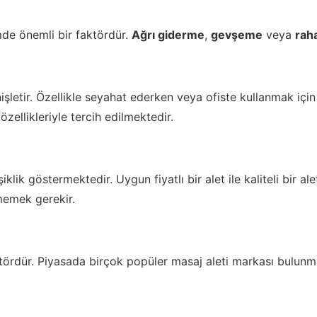
mde önemli bir faktördür.
Ağrı giderme
,
gevşeme
veya
rah
genişletir. Özellikle seyahat ederken veya ofiste kullanmak iç
özellikleriyle tercih edilmektedir.
eğişiklik göstermektedir. Uygun fiyatlı bir alet ile kaliteli 
memek gerekir.
tördür. Piyasada birçok popüler masaj aleti markası bulunmakt