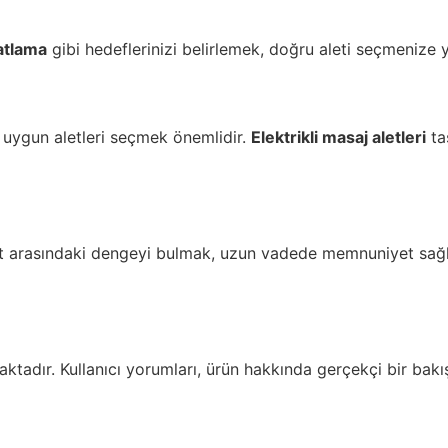
atlama
gibi hedeflerinizi belirlemek, doğru aleti seçmenize y
in uygun aletleri seçmek önemlidir.
Elektrikli masaj aletleri
taş
bir alet arasındaki dengeyi bulmak, uzun vadede memnuniyet sağ
adır. Kullanıcı yorumları, ürün hakkında gerçekçi bir bakış 