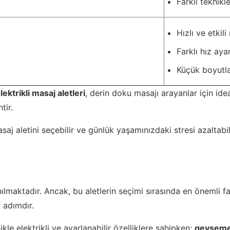
Farklı teknikle
Hızlı ve etkil
Farklı hız aya
Küçük boyutlar
lektrikli masaj aletleri
, derin doku masajı arayanlar için ide
tir.
saj aletini seçebilir ve günlük yaşamınızdaki stresi azaltabili
ılmaktadır. Ancak, bu aletlerin seçimi sırasında en önemli fa
 adımdır.
likle elektrikli ve ayarlanabilir özelliklere sahipken;
gevşeme 