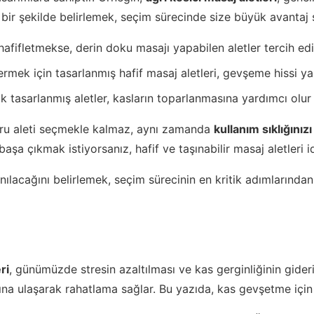
t bir şekilde belirlemek, seçim sürecinde size büyük avantaj 
afifletmekse, derin doku masajı yapabilen aletler tercih edilm
ek için tasarlanmış hafif masaj aletleri, gevşeme hissi yaratı
k tasarlanmış aletler, kasların toparlanmasına yardımcı olur 
oğru aleti seçmekle kalmaz, aynı zamanda
kullanım sıklığınızı
başa çıkmak istiyorsanız, hafif ve taşınabilir masaj aletleri i
ılacağını belirlemek, seçim sürecinin en kritik adımlarından 
ri
, günümüzde stresin azaltılması ve kas gerginliğinin gideri
na ulaşarak rahatlama sağlar. Bu yazıda, kas gevşetme için kul