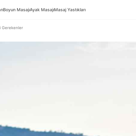
rı
Boyun Masajı
Ayak Masajı
Masaj Yastıkları
i Gerekenler