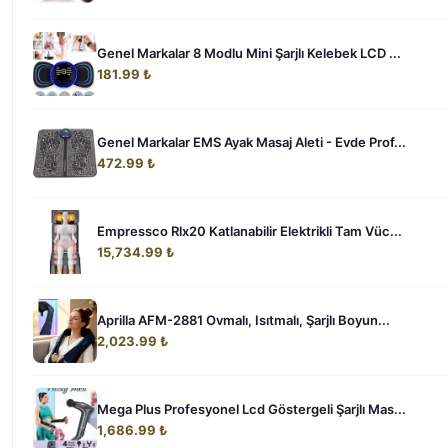
Genel Markalar 8 Modlu Mini Şarjlı Kelebek LCD ...
181.99 ₺
Genel Markalar EMS Ayak Masaj Aleti - Evde Prof...
472.99 ₺
Empressco Rlx20 Katlanabilir Elektrikli Tam Vüc...
15,734.99 ₺
Aprilla AFM-2881 Ovmalı, Isıtmalı, Şarjlı Boyun...
2,023.99 ₺
Mega Plus Profesyonel Lcd Göstergeli Şarjlı Mas...
1,686.99 ₺