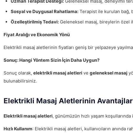
Uzman Terapist Desteği:
Geleneksel masaj, deneyimli terapi
Sosyal ve Duygusal Rahatlama:
Terapist ile kurulan bağ, 
Özelleştirilmiş Tedavi:
Geleneksel masaj, bireylerin özel iht
Fiyat Aralığı ve Ekonomik Yönü
Elektrikli masaj aletlerinin fiyatları geniş bir yelpazeye yayıl
Sonuç: Hangi Yöntem Sizin İçin Daha Uygun?
Sonuç olarak,
elektrikli masaj aletleri
ve
geleneksel masaj
yö
bulunabilirsiniz.
Elektrikli Masaj Aletlerinin Avantajlar
Elektrikli masaj aletleri
, günümüzün hızlı yaşam koşullarında i
Hızlı Kullanım
: Elektrikli masaj aletleri, kullanıcıların anınd