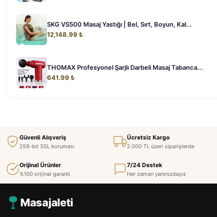
SKG VS500 Masaj Yastığı | Bel, Sırt, Boyun, Kal...
12,148.99 ₺
THOMAX Profesyonel Şarjlı Darbeli Masaj Tabanca...
641.99 ₺
Güvenli Alışveriş
Ücretsiz Kargo
256-bit SSL koruması
2.000 TL üzeri siparişlerde
Orijinal Ürünler
7/24 Destek
%100 orijinal garanti
Her zaman yanınızdayız
Masajaleti